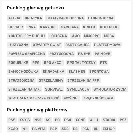
Ranking gier wg gatunku
AKCJA
BIJATYKA
BIJATYKA CHODZONA
EKONOMICZNA
HORROR
INNA
KARAOKE
KARCIANA
KINECT
KOLEKCJE
KONTROLERY RUCHU
LOGICZNA
MMO
MMORPG
MOBA
MUZYCZNA
OTWARTY ŚWIAT
PARTY GAMES
PLATFORMOWA
POWIEŚĆ GRAFICZNA
PRZYGODOWA
PS EYE
PS MOVE
ROGUELIKE
RPG
RPG AKCJI
RPG TAKTYCZNY
RTS
SAMOCHODÓWKA
SKRADANKA
SLASHER
SPORTOWA
STRATEGICZNA
STRZELANINA
STRZELANINA FPP
STRZELANINA TAK.
SURVIVAL
SYMULACJA
SYMULATOR ŻYCIA
WIRTUALNA RZECZYWISTOŚĆ
WYŚCIGI
ZRĘCZNOŚCIOWA
Ranking gier wg platformy
PS5
XSX|S
NS2
NS
PC
PS4
XONE
WII U
STADIA
PS3
X360
WII
PS VITA
PSP
3DS
DS
PSN
XL
ESHOP