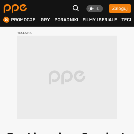
Zaloguj
ierdź
PROMOCJE
GRY
PORADNIKI
FILMY I SERIALE
TECH