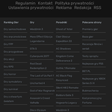
Regulamin
Kontakt
Polityka prywatności
Ustawienia prywatności
Reklama
Redakcja
RSS
Ranking Gier
Gry
Poradniki
Polecane strony
Gry samochodowe
Wiedźmin 3
Ghost of Yotei
Premiery gier
Gry zręcznościowe
Mass Effect Edycja
Clair Obscur
Baza gier
Legendarna
Expedition 33
Gry FPP
Recenzje filmów i
GTA 5
AC Shadows
seriali
Gry przygodowe
Cyberpunk 2077
Kingdom Come
Testy sprzętu
Gry akcji
Deliverance 2
Red Dead
Najlepsze gry PS5
Gry RPG
Redemption 2
Gothic 1 Remake
BET.PL
Gry horror
The Last of Us Part 1
AC Black Flag
Najlepsze gry XBOX
Resynced
Gry symulatory
Uncharted 4
Series S i X
Silent Hill 2 Remake
Gry survival
God of War Ragnarok
Bukmacherzy
Baldurs Gate 3
Gry z otwartym
Assassin's Creed
Kod promocyjny
światem
Valhalla
Hogwarts Legacy
Fortuna
Disco Elysium
Wiedźmin 3