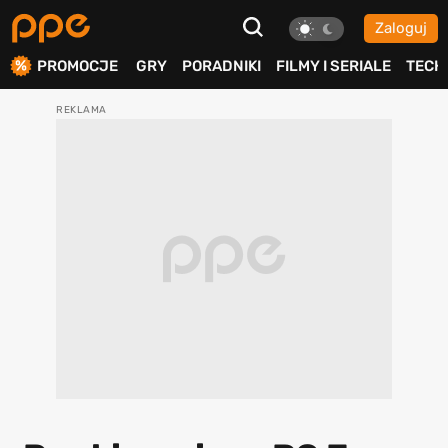
Zaloguj
ierdź
PROMOCJE
GRY
PORADNIKI
FILMY I SERIALE
TECH