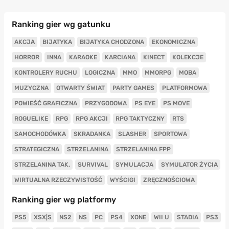
Ranking gier wg gatunku
AKCJA
BIJATYKA
BIJATYKA CHODZONA
EKONOMICZNA
HORROR
INNA
KARAOKE
KARCIANA
KINECT
KOLEKCJE
KONTROLERY RUCHU
LOGICZNA
MMO
MMORPG
MOBA
MUZYCZNA
OTWARTY ŚWIAT
PARTY GAMES
PLATFORMOWA
POWIEŚĆ GRAFICZNA
PRZYGODOWA
PS EYE
PS MOVE
ROGUELIKE
RPG
RPG AKCJI
RPG TAKTYCZNY
RTS
SAMOCHODÓWKA
SKRADANKA
SLASHER
SPORTOWA
STRATEGICZNA
STRZELANINA
STRZELANINA FPP
STRZELANINA TAK.
SURVIVAL
SYMULACJA
SYMULATOR ŻYCIA
WIRTUALNA RZECZYWISTOŚĆ
WYŚCIGI
ZRĘCZNOŚCIOWA
Ranking gier wg platformy
PS5
XSX|S
NS2
NS
PC
PS4
XONE
WII U
STADIA
PS3