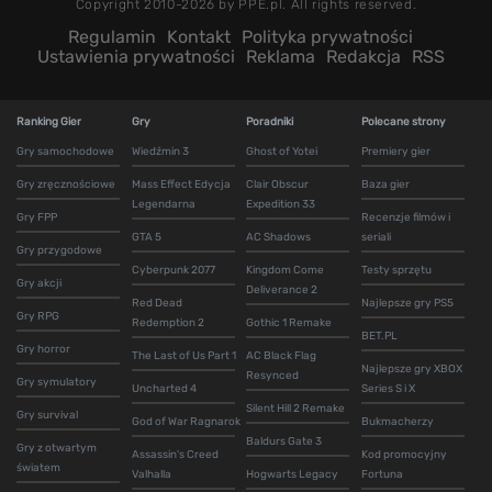
Copyright 2010-2026 by PPE.pl. All rights reserved.
Regulamin
Kontakt
Polityka prywatności
Ustawienia prywatności
Reklama
Redakcja
RSS
Ranking Gier
Gry
Poradniki
Polecane strony
Gry samochodowe
Wiedźmin 3
Ghost of Yotei
Premiery gier
Gry zręcznościowe
Mass Effect Edycja
Clair Obscur
Baza gier
Legendarna
Expedition 33
Gry FPP
Recenzje filmów i
GTA 5
AC Shadows
seriali
Gry przygodowe
Cyberpunk 2077
Kingdom Come
Testy sprzętu
Gry akcji
Deliverance 2
Red Dead
Najlepsze gry PS5
Gry RPG
Redemption 2
Gothic 1 Remake
BET.PL
Gry horror
The Last of Us Part 1
AC Black Flag
Najlepsze gry XBOX
Resynced
Gry symulatory
Uncharted 4
Series S i X
Silent Hill 2 Remake
Gry survival
God of War Ragnarok
Bukmacherzy
Baldurs Gate 3
Gry z otwartym
Assassin's Creed
Kod promocyjny
światem
Valhalla
Hogwarts Legacy
Fortuna