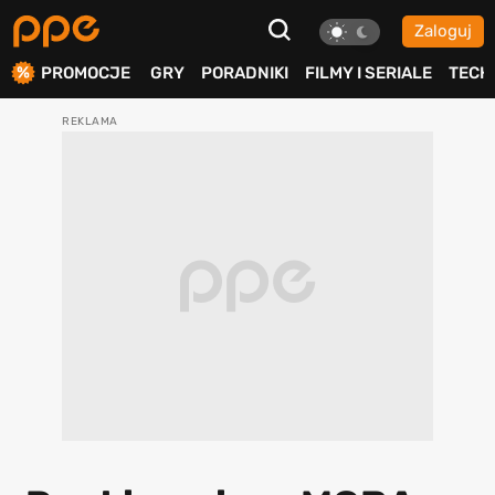
Zaloguj
ierdź
PROMOCJE
GRY
PORADNIKI
FILMY I SERIALE
TECH