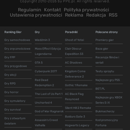
Copyright 2010-2026 by PPE.pl. All rights reserved.
Regulamin
Kontakt
Polityka prywatności
Ustawienia prywatności
Reklama
Redakcja
RSS
Ranking Gier
Gry
Poradniki
Polecane strony
Gry samochodowe
Wiedźmin 3
Ghost of Yotei
Premiery gier
Gry zręcznościowe
Mass Effect Edycja
Clair Obscur
Baza gier
Legendarna
Expedition 33
Gry FPP
Recenzje filmów i
GTA 5
AC Shadows
seriali
Gry przygodowe
Cyberpunk 2077
Kingdom Come
Testy sprzętu
Gry akcji
Deliverance 2
Red Dead
Najlepsze gry PS5
Gry RPG
Redemption 2
Gothic 1 Remake
BET.PL
Gry horror
The Last of Us Part 1
AC Black Flag
Najlepsze gry XBOX
Resynced
Gry symulatory
Uncharted 4
Series S i X
Silent Hill 2 Remake
Gry survival
God of War Ragnarok
Bukmacherzy
Baldurs Gate 3
Gry z otwartym
Assassin's Creed
Kod promocyjny
światem
Valhalla
Hogwarts Legacy
Fortuna