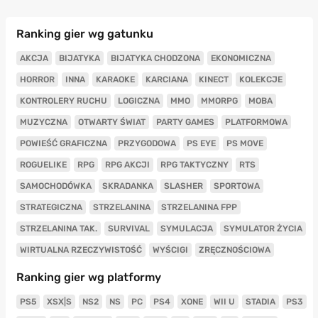
Ranking gier wg gatunku
AKCJA
BIJATYKA
BIJATYKA CHODZONA
EKONOMICZNA
HORROR
INNA
KARAOKE
KARCIANA
KINECT
KOLEKCJE
KONTROLERY RUCHU
LOGICZNA
MMO
MMORPG
MOBA
MUZYCZNA
OTWARTY ŚWIAT
PARTY GAMES
PLATFORMOWA
POWIEŚĆ GRAFICZNA
PRZYGODOWA
PS EYE
PS MOVE
ROGUELIKE
RPG
RPG AKCJI
RPG TAKTYCZNY
RTS
SAMOCHODÓWKA
SKRADANKA
SLASHER
SPORTOWA
STRATEGICZNA
STRZELANINA
STRZELANINA FPP
STRZELANINA TAK.
SURVIVAL
SYMULACJA
SYMULATOR ŻYCIA
WIRTUALNA RZECZYWISTOŚĆ
WYŚCIGI
ZRĘCZNOŚCIOWA
Ranking gier wg platformy
PS5
XSX|S
NS2
NS
PC
PS4
XONE
WII U
STADIA
PS3