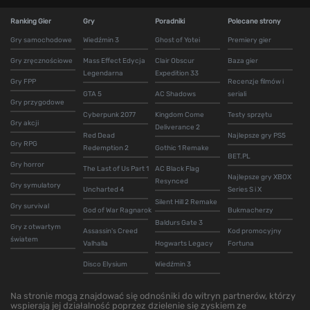
Ranking Gier
Gry
Poradniki
Polecane strony
Gry samochodowe
Wiedźmin 3
Ghost of Yotei
Premiery gier
Gry zręcznościowe
Mass Effect Edycja
Clair Obscur
Baza gier
Legendarna
Expedition 33
Gry FPP
Recenzje filmów i
GTA 5
AC Shadows
seriali
Gry przygodowe
Cyberpunk 2077
Kingdom Come
Testy sprzętu
Gry akcji
Deliverance 2
Red Dead
Najlepsze gry PS5
Gry RPG
Redemption 2
Gothic 1 Remake
BET.PL
Gry horror
The Last of Us Part 1
AC Black Flag
Najlepsze gry XBOX
Resynced
Gry symulatory
Uncharted 4
Series S i X
Silent Hill 2 Remake
Gry survival
God of War Ragnarok
Bukmacherzy
Baldurs Gate 3
Gry z otwartym
Assassin's Creed
Kod promocyjny
światem
Valhalla
Hogwarts Legacy
Fortuna
Disco Elysium
Wiedźmin 3
Na stronie mogą znajdować się odnośniki do witryn partnerów, którzy
wspierają jej działalność poprzez dzielenie się zyskiem ze