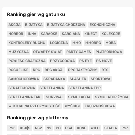
Ranking gier wg gatunku
AKCJA
BIJATYKA
BIJATYKA CHODZONA
EKONOMICZNA
HORROR
INNA
KARAOKE
KARCIANA
KINECT
KOLEKCJE
KONTROLERY RUCHU
LOGICZNA
MMO
MMORPG
MOBA
MUZYCZNA
OTWARTY ŚWIAT
PARTY GAMES
PLATFORMOWA
POWIEŚĆ GRAFICZNA
PRZYGODOWA
PS EYE
PS MOVE
ROGUELIKE
RPG
RPG AKCJI
RPG TAKTYCZNY
RTS
SAMOCHODÓWKA
SKRADANKA
SLASHER
SPORTOWA
STRATEGICZNA
STRZELANINA
STRZELANINA FPP
STRZELANINA TAK.
SURVIVAL
SYMULACJA
SYMULATOR ŻYCIA
WIRTUALNA RZECZYWISTOŚĆ
WYŚCIGI
ZRĘCZNOŚCIOWA
Ranking gier wg platformy
PS5
XSX|S
NS2
NS
PC
PS4
XONE
WII U
STADIA
PS3