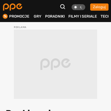
Zaloguj
ierdź
PROMOCJE
GRY
PORADNIKI
FILMY I SERIALE
TECH