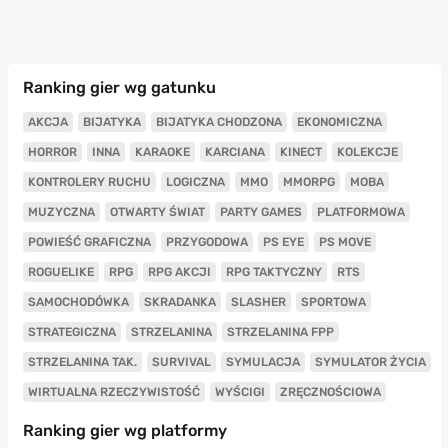
Ranking gier wg gatunku
AKCJA
BIJATYKA
BIJATYKA CHODZONA
EKONOMICZNA
HORROR
INNA
KARAOKE
KARCIANA
KINECT
KOLEKCJE
KONTROLERY RUCHU
LOGICZNA
MMO
MMORPG
MOBA
MUZYCZNA
OTWARTY ŚWIAT
PARTY GAMES
PLATFORMOWA
POWIEŚĆ GRAFICZNA
PRZYGODOWA
PS EYE
PS MOVE
ROGUELIKE
RPG
RPG AKCJI
RPG TAKTYCZNY
RTS
SAMOCHODÓWKA
SKRADANKA
SLASHER
SPORTOWA
STRATEGICZNA
STRZELANINA
STRZELANINA FPP
STRZELANINA TAK.
SURVIVAL
SYMULACJA
SYMULATOR ŻYCIA
WIRTUALNA RZECZYWISTOŚĆ
WYŚCIGI
ZRĘCZNOŚCIOWA
Ranking gier wg platformy