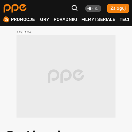
Zaloguj
ierdź
PROMOCJE
GRY
PORADNIKI
FILMY I SERIALE
TECH