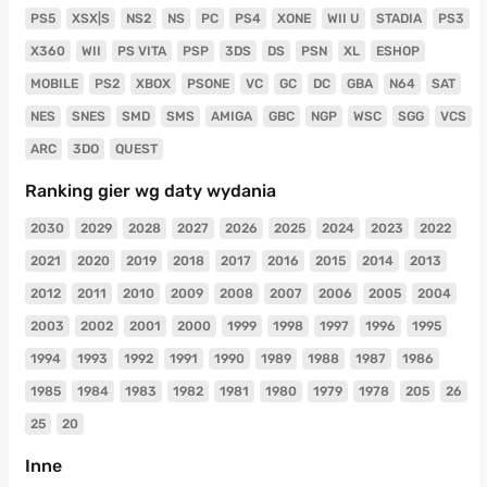
PS5
XSX|S
NS2
NS
PC
PS4
XONE
WII U
STADIA
PS3
X360
WII
PS VITA
PSP
3DS
DS
PSN
XL
ESHOP
MOBILE
PS2
XBOX
PSONE
VC
GC
DC
GBA
N64
SAT
NES
SNES
SMD
SMS
AMIGA
GBC
NGP
WSC
SGG
VCS
ARC
3DO
QUEST
Ranking gier wg daty wydania
2030
2029
2028
2027
2026
2025
2024
2023
2022
2021
2020
2019
2018
2017
2016
2015
2014
2013
2012
2011
2010
2009
2008
2007
2006
2005
2004
2003
2002
2001
2000
1999
1998
1997
1996
1995
1994
1993
1992
1991
1990
1989
1988
1987
1986
1985
1984
1983
1982
1981
1980
1979
1978
205
26
25
20
Inne