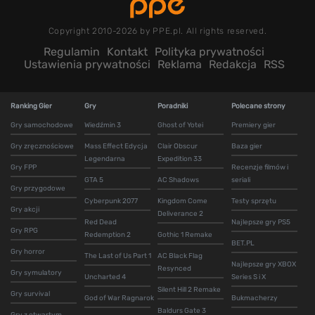
Copyright 2010-2026 by PPE.pl. All rights reserved.
Regulamin
Kontakt
Polityka prywatności
Ustawienia prywatności
Reklama
Redakcja
RSS
Ranking Gier
Gry
Poradniki
Polecane strony
Gry samochodowe
Wiedźmin 3
Ghost of Yotei
Premiery gier
Gry zręcznościowe
Mass Effect Edycja
Clair Obscur
Baza gier
Legendarna
Expedition 33
Gry FPP
Recenzje filmów i
GTA 5
AC Shadows
seriali
Gry przygodowe
Cyberpunk 2077
Kingdom Come
Testy sprzętu
Gry akcji
Deliverance 2
Red Dead
Najlepsze gry PS5
Gry RPG
Redemption 2
Gothic 1 Remake
BET.PL
Gry horror
The Last of Us Part 1
AC Black Flag
Najlepsze gry XBOX
Resynced
Gry symulatory
Uncharted 4
Series S i X
Silent Hill 2 Remake
Gry survival
God of War Ragnarok
Bukmacherzy
Baldurs Gate 3