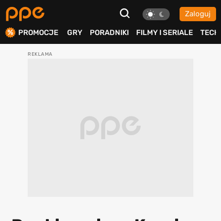
Zaloguj
ierdź
PROMOCJE
GRY
PORADNIKI
FILMY I SERIALE
TECH