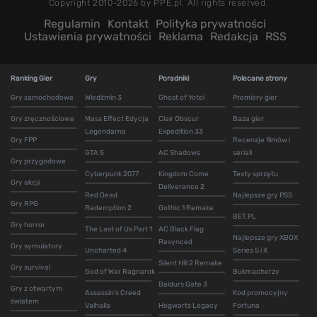
Copyright 2010-2026 by PPE.pl. All rights reserved.
Regulamin
Kontakt
Polityka prywatności
Ustawienia prywatności
Reklama
Redakcja
RSS
Ranking Gier
Gry
Poradniki
Polecane strony
Gry samochodowe
Wiedźmin 3
Ghost of Yotei
Premiery gier
Gry zręcznościowe
Mass Effect Edycja
Clair Obscur
Baza gier
Legendarna
Expedition 33
Gry FPP
Recenzje filmów i
GTA 5
AC Shadows
seriali
Gry przygodowe
Cyberpunk 2077
Kingdom Come
Testy sprzętu
Gry akcji
Deliverance 2
Red Dead
Najlepsze gry PS5
Gry RPG
Redemption 2
Gothic 1 Remake
BET.PL
Gry horror
The Last of Us Part 1
AC Black Flag
Najlepsze gry XBOX
Resynced
Gry symulatory
Uncharted 4
Series S i X
Silent Hill 2 Remake
Gry survival
God of War Ragnarok
Bukmacherzy
Baldurs Gate 3
Gry z otwartym
Assassin's Creed
Kod promocyjny
światem
Valhalla
Hogwarts Legacy
Fortuna