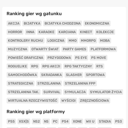
Ranking gier wg gatunku
AKCJA
BIJATYKA
BIJATYKA CHODZONA
EKONOMICZNA
HORROR
INNA
KARAOKE
KARCIANA
KINECT
KOLEKCJE
KONTROLERY RUCHU
LOGICZNA
MMO
MMORPG
MOBA
MUZYCZNA
OTWARTY ŚWIAT
PARTY GAMES
PLATFORMOWA
POWIEŚĆ GRAFICZNA
PRZYGODOWA
PS EYE
PS MOVE
ROGUELIKE
RPG
RPG AKCJI
RPG TAKTYCZNY
RTS
SAMOCHODÓWKA
SKRADANKA
SLASHER
SPORTOWA
STRATEGICZNA
STRZELANINA
STRZELANINA FPP
STRZELANINA TAK.
SURVIVAL
SYMULACJA
SYMULATOR ŻYCIA
WIRTUALNA RZECZYWISTOŚĆ
WYŚCIGI
ZRĘCZNOŚCIOWA
Ranking gier wg platformy
PS5
XSX|S
NS2
NS
PC
PS4
XONE
WII U
STADIA
PS3