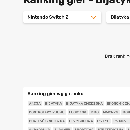
Nintendo Switch 2
Bijatyk
Brak rankin
Ranking gier wg gatunku
AKCJA
BIJATYKA
BIJATYKA CHODZONA
EKONOMICZN
KONTROLERY RUCHU
LOGICZNA
MMO
MMORPG
MOB
POWIEŚĆ GRAFICZNA
PRZYGODOWA
PS EYE
PS MOVE
SKRADANKA
SLASHER
SPORTOWA
STRATEGICZNA
S