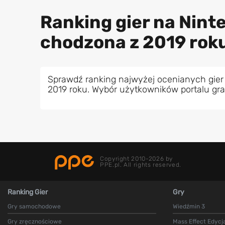
Ranking gier na Nint
chodzona z 2019 rok
Sprawdź ranking najwyżej ocenianych gier
2019 roku. Wybór użytkowników portalu gr
Copyright 2010-2026 by
PPE.pl. All rights reserved.
Ranking Gier
Gry
Gry samochodowe
Wiedźmin 3
Gry zręcznościowe
Mass Effect Edycj