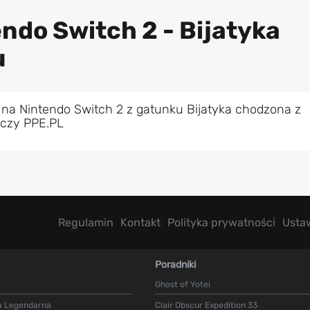
endo Switch 2 - Bijatyka
u
 na Nintendo Switch 2 z gatunku Bijatyka chodzona z
aczy PPE.PL
Regulamin
Kontakt
Polityka prywatności
Usta
Poradniki
Ghost of Yotei
a Legendarna
Clair Obscur Expedition 33