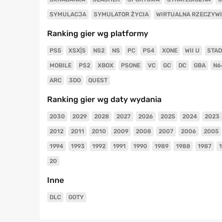
SYMULACJA
SYMULATOR ŻYCIA
WIRTUALNA RZECZYW
Ranking gier wg platformy
PS5
XSX|S
NS2
NS
PC
PS4
XONE
WII U
STAD
MOBILE
PS2
XBOX
PSONE
VC
GC
DC
GBA
N6
ARC
3DO
QUEST
Ranking gier wg daty wydania
2030
2029
2028
2027
2026
2025
2024
2023
2012
2011
2010
2009
2008
2007
2006
2005
1994
1993
1992
1991
1990
1989
1988
1987
20
Inne
DLC
GOTY