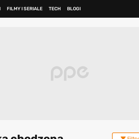
I
FILMY I SERIALE
TECH
BLOGI
yka chodzona
Filtry