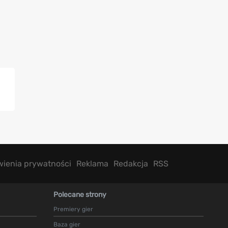
wienia prywatności
Reklama
Redakcja
RSS
Polecane strony
Premiery gier
Baza gier