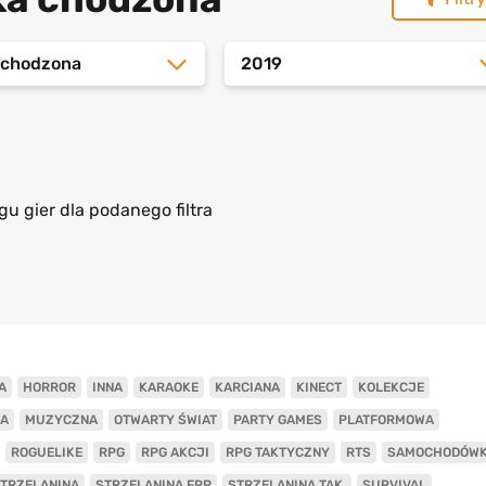
a chodzona
2019
gu gier dla podanego filtra
A
HORROR
INNA
KARAOKE
KARCIANA
KINECT
KOLEKCJE
A
MUZYCZNA
OTWARTY ŚWIAT
PARTY GAMES
PLATFORMOWA
ROGUELIKE
RPG
RPG AKCJI
RPG TAKTYCZNY
RTS
SAMOCHODÓW
TRZELANINA
STRZELANINA FPP
STRZELANINA TAK.
SURVIVAL