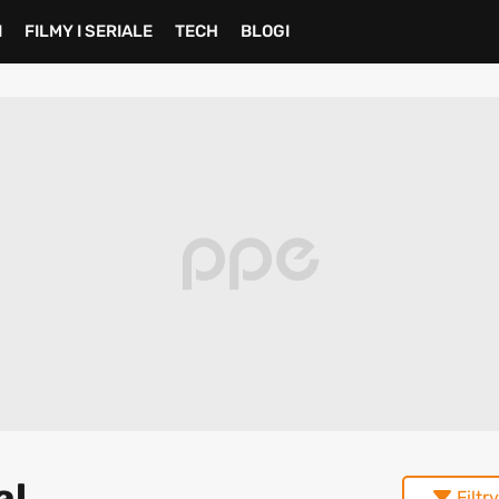
I
FILMY I SERIALE
TECH
BLOGI
al
Filtry