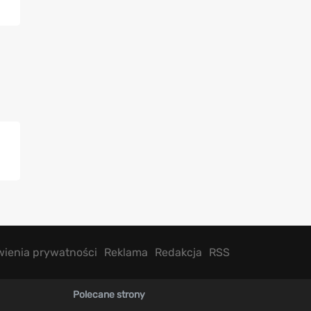
wienia prywatności
Reklama
Redakcja
RSS
Polecane strony