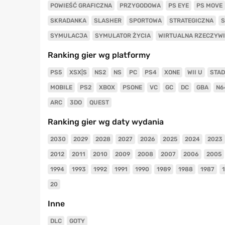
POWIEŚĆ GRAFICZNA
PRZYGODOWA
PS EYE
PS MOVE
SKRADANKA
SLASHER
SPORTOWA
STRATEGICZNA
S
SYMULACJA
SYMULATOR ŻYCIA
WIRTUALNA RZECZYW
Ranking gier wg platformy
PS5
XSX|S
NS2
NS
PC
PS4
XONE
WII U
STAD
MOBILE
PS2
XBOX
PSONE
VC
GC
DC
GBA
N6
ARC
3DO
QUEST
Ranking gier wg daty wydania
2030
2029
2028
2027
2026
2025
2024
2023
2012
2011
2010
2009
2008
2007
2006
2005
1994
1993
1992
1991
1990
1989
1988
1987
20
Inne
DLC
GOTY