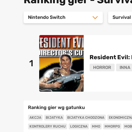
Nintendo Switch
Survival
Resident Evil: 
1
HORROR
INNA
Ranking gier wg gatunku
AKCJA
BIJATYKA
BIJATYKA CHODZONA
EKONOMICZN
KONTROLERY RUCHU
LOGICZNA
MMO
MMORPG
MOB