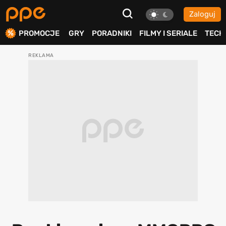
Zaloguj
ierdź
PROMOCJE
GRY
PORADNIKI
FILMY I SERIALE
TECH