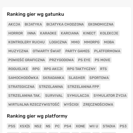
Ranking gier wg gatunku
AKCJA
BIJATYKA
BIJATYKA CHODZONA
EKONOMICZNA
HORROR
INNA
KARAOKE
KARCIANA
KINECT
KOLEKCJE
KONTROLERY RUCHU
LOGICZNA
MMO
MMORPG
MOBA
MUZYCZNA
OTWARTY ŚWIAT
PARTY GAMES
PLATFORMOWA
POWIEŚĆ GRAFICZNA
PRZYGODOWA
PS EYE
PS MOVE
ROGUELIKE
RPG
RPG AKCJI
RPG TAKTYCZNY
RTS
SAMOCHODÓWKA
SKRADANKA
SLASHER
SPORTOWA
STRATEGICZNA
STRZELANINA
STRZELANINA FPP
STRZELANINA TAK.
SURVIVAL
SYMULACJA
SYMULATOR ŻYCIA
WIRTUALNA RZECZYWISTOŚĆ
WYŚCIGI
ZRĘCZNOŚCIOWA
Ranking gier wg platformy
PS5
XSX|S
NS2
NS
PC
PS4
XONE
WII U
STADIA
PS3