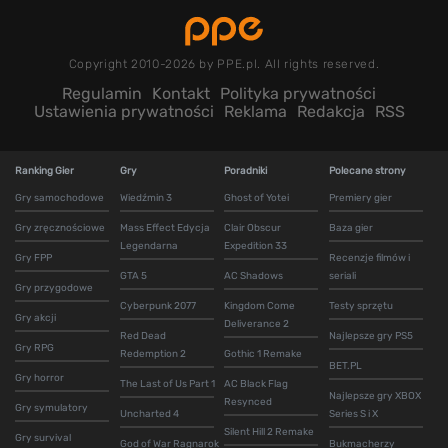
Copyright 2010-2026 by PPE.pl. All rights reserved.
Regulamin
Kontakt
Polityka prywatności
Ustawienia prywatności
Reklama
Redakcja
RSS
Ranking Gier
Gry
Poradniki
Polecane strony
Gry samochodowe
Wiedźmin 3
Ghost of Yotei
Premiery gier
Gry zręcznościowe
Mass Effect Edycja
Clair Obscur
Baza gier
Legendarna
Expedition 33
Gry FPP
Recenzje filmów i
GTA 5
AC Shadows
seriali
Gry przygodowe
Cyberpunk 2077
Kingdom Come
Testy sprzętu
Gry akcji
Deliverance 2
Red Dead
Najlepsze gry PS5
Gry RPG
Redemption 2
Gothic 1 Remake
BET.PL
Gry horror
The Last of Us Part 1
AC Black Flag
Najlepsze gry XBOX
Resynced
Gry symulatory
Uncharted 4
Series S i X
Silent Hill 2 Remake
Gry survival
God of War Ragnarok
Bukmacherzy