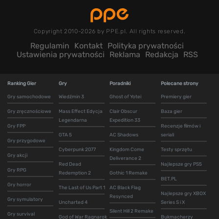
Copyright 2010-2026 by PPE.pl. All rights reserved.
Regulamin
Kontakt
Polityka prywatności
Ustawienia prywatności
Reklama
Redakcja
RSS
Ranking Gier
Gry
Poradniki
Polecane strony
Gry samochodowe
Wiedźmin 3
Ghost of Yotei
Premiery gier
Gry zręcznościowe
Mass Effect Edycja
Clair Obscur
Baza gier
Legendarna
Expedition 33
Gry FPP
Recenzje filmów i
GTA 5
AC Shadows
seriali
Gry przygodowe
Cyberpunk 2077
Kingdom Come
Testy sprzętu
Gry akcji
Deliverance 2
Red Dead
Najlepsze gry PS5
Gry RPG
Redemption 2
Gothic 1 Remake
BET.PL
Gry horror
The Last of Us Part 1
AC Black Flag
Najlepsze gry XBOX
Resynced
Gry symulatory
Uncharted 4
Series S i X
Silent Hill 2 Remake
Gry survival
God of War Ragnarok
Bukmacherzy