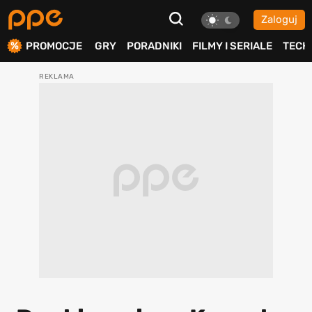
Zaloguj
ierdź
PROMOCJE
GRY
PORADNIKI
FILMY I SERIALE
TECH