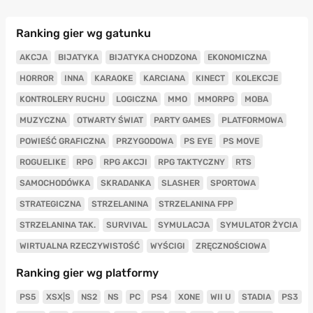
Ranking gier wg gatunku
AKCJA
BIJATYKA
BIJATYKA CHODZONA
EKONOMICZNA
HORROR
INNA
KARAOKE
KARCIANA
KINECT
KOLEKCJE
KONTROLERY RUCHU
LOGICZNA
MMO
MMORPG
MOBA
MUZYCZNA
OTWARTY ŚWIAT
PARTY GAMES
PLATFORMOWA
POWIEŚĆ GRAFICZNA
PRZYGODOWA
PS EYE
PS MOVE
ROGUELIKE
RPG
RPG AKCJI
RPG TAKTYCZNY
RTS
SAMOCHODÓWKA
SKRADANKA
SLASHER
SPORTOWA
STRATEGICZNA
STRZELANINA
STRZELANINA FPP
STRZELANINA TAK.
SURVIVAL
SYMULACJA
SYMULATOR ŻYCIA
WIRTUALNA RZECZYWISTOŚĆ
WYŚCIGI
ZRĘCZNOŚCIOWA
Ranking gier wg platformy
PS5
XSX|S
NS2
NS
PC
PS4
XONE
WII U
STADIA
PS3