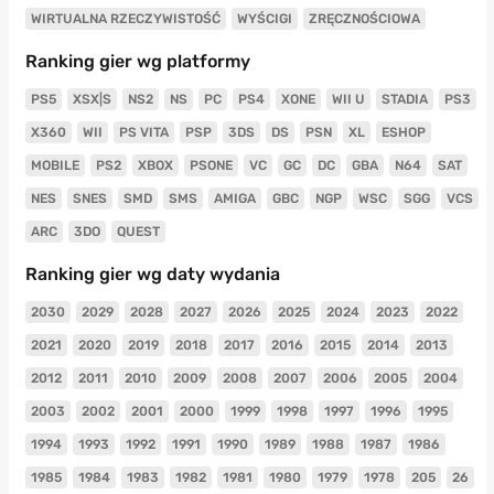
WIRTUALNA RZECZYWISTOŚĆ
WYŚCIGI
ZRĘCZNOŚCIOWA
Ranking gier wg platformy
PS5
XSX|S
NS2
NS
PC
PS4
XONE
WII U
STADIA
PS3
X360
WII
PS VITA
PSP
3DS
DS
PSN
XL
ESHOP
MOBILE
PS2
XBOX
PSONE
VC
GC
DC
GBA
N64
SAT
NES
SNES
SMD
SMS
AMIGA
GBC
NGP
WSC
SGG
VCS
ARC
3DO
QUEST
Ranking gier wg daty wydania
2030
2029
2028
2027
2026
2025
2024
2023
2022
2021
2020
2019
2018
2017
2016
2015
2014
2013
2012
2011
2010
2009
2008
2007
2006
2005
2004
2003
2002
2001
2000
1999
1998
1997
1996
1995
1994
1993
1992
1991
1990
1989
1988
1987
1986
1985
1984
1983
1982
1981
1980
1979
1978
205
26