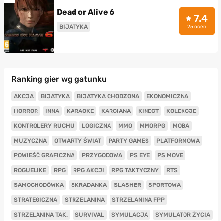
Dead or Alive 6
7.4
BIJATYKA
25 ocen
Ranking gier wg gatunku
AKCJA
BIJATYKA
BIJATYKA CHODZONA
EKONOMICZNA
HORROR
INNA
KARAOKE
KARCIANA
KINECT
KOLEKCJE
KONTROLERY RUCHU
LOGICZNA
MMO
MMORPG
MOBA
MUZYCZNA
OTWARTY ŚWIAT
PARTY GAMES
PLATFORMOWA
POWIEŚĆ GRAFICZNA
PRZYGODOWA
PS EYE
PS MOVE
ROGUELIKE
RPG
RPG AKCJI
RPG TAKTYCZNY
RTS
SAMOCHODÓWKA
SKRADANKA
SLASHER
SPORTOWA
STRATEGICZNA
STRZELANINA
STRZELANINA FPP
STRZELANINA TAK.
SURVIVAL
SYMULACJA
SYMULATOR ŻYCIA