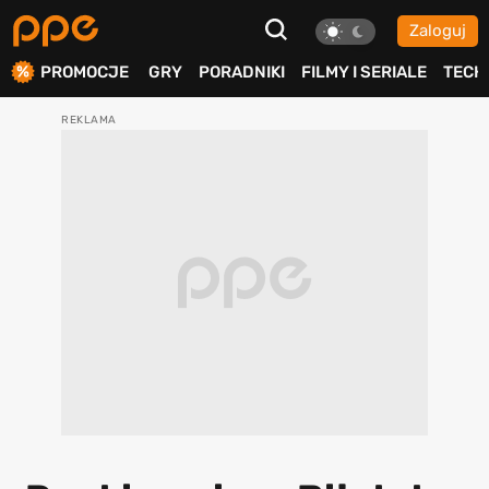
Zaloguj
ierdź
PROMOCJE
GRY
PORADNIKI
FILMY I SERIALE
TECH