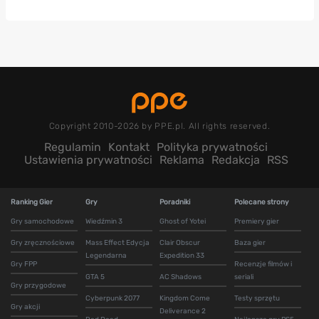
Copyright 2010-2026 by PPE.pl. All rights reserved.
Regulamin
Kontakt
Polityka prywatności
Ustawienia prywatności
Reklama
Redakcja
RSS
Ranking Gier
Gry
Poradniki
Polecane strony
Gry samochodowe
Wiedźmin 3
Ghost of Yotei
Premiery gier
Gry zręcznościowe
Mass Effect Edycja
Clair Obscur
Baza gier
Legendarna
Expedition 33
Gry FPP
Recenzje filmów i
GTA 5
AC Shadows
seriali
Gry przygodowe
Cyberpunk 2077
Kingdom Come
Testy sprzętu
Gry akcji
Deliverance 2