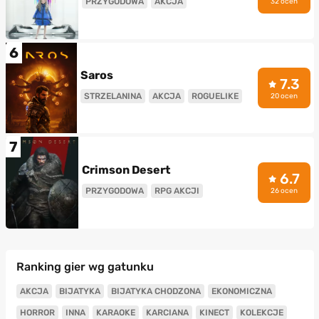
PRZYGODOWA
AKCJA
32 ocen
6
Saros
7.3
STRZELANINA
AKCJA
ROGUELIKE
20 ocen
7
Crimson Desert
6.7
PRZYGODOWA
RPG AKCJI
26 ocen
Ranking gier wg gatunku
AKCJA
BIJATYKA
BIJATYKA CHODZONA
EKONOMICZNA
HORROR
INNA
KARAOKE
KARCIANA
KINECT
KOLEKCJE