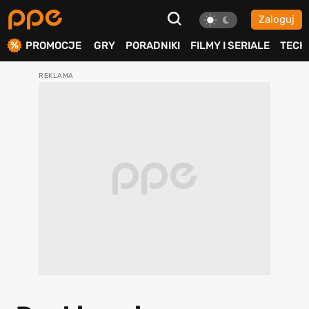
Zaloguj
ierdź
PROMOCJE
GRY
PORADNIKI
FILMY I SERIALE
TECH