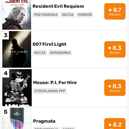
Resident Evil Requiem
8.7
PRZYGODOWA
AKCJA
HORROR
104 ocen
3
007 First Light
8.3
AKCJA
SKRADANKA
36 ocen
4
Mouse: P.I. For Hire
8.3
STRZELANINA FPP
24 ocen
5
Pragmata
8.2