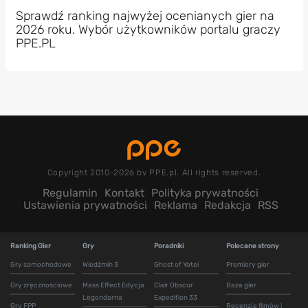
Sprawdź ranking najwyżej ocenianych gier na
2026 roku. Wybór użytkowników portalu graczy
PPE.PL
Copyright 2010-2026 by PPE.pl. All rights reserved.
Regulamin
Kontakt
Polityka prywatności
Ustawienia prywatności
Reklama
Redakcja
RSS
Ranking Gier
Gry
Poradniki
Polecane strony
Gry samochodowe
Wiedźmin 3
Ghost of Yotei
Premiery gier
Gry zręcznościowe
Mass Effect Edycja
Clair Obscur
Baza gier
Legendarna
Expedition 33
Gry FPP
Recenzje filmów i