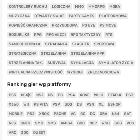
KONTROLERY RUCHU
LOGICZNA
MMO
MMORPG
MOBA
MUZYCZNA
OTWARTY ŚWIAT
PARTY GAMES
PLATFORMOWA
POWIEŚĆ GRAFICZNA
PRZYGODOWA
PS EYE
PS MOVE
ROGUELIKE
RPG
RPG AKCJI
RPG TAKTYCZNY
RTS
SAMOCHODÓWKA
SKRADANKA
SLASHER
SPORTOWA
STRATEGICZNA
STRZELANINA
STRZELANINA FPP
STRZELANINA TAK.
SURVIVAL
SYMULACJA
SYMULATOR ŻYCIA
WIRTUALNA RZECZYWISTOŚĆ
WYŚCIGI
ZRĘCZNOŚCIOWA
Ranking gier wg platformy
PS5
XSX|S
NS2
NS
PC
PS4
XONE
WII U
STADIA
PS3
X360
WII
PS VITA
PSP
3DS
DS
PSN
XL
ESHOP
MOBILE
PS2
XBOX
PSONE
VC
GC
DC
GBA
N64
SAT
NES
SNES
SMD
SMS
AMIGA
GBC
NGP
WSC
SGG
VCS
ARC
3DO
QUEST