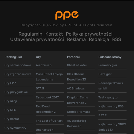
Copyright 2010-2026 by PPE.pl. All rights reserved.
Regulamin
Kontakt
Polityka prywatności
Ustawienia prywatności
Reklama
Redakcja
RSS
Ranking Gier
Gry
Poradniki
Polecane strony
Gry samochodowe
Wiedźmin 3
Ghost of Yotei
Premiery gier
Gry zręcznościowe
Mass Effect Edycja
Clair Obscur
Baza gier
Legendarna
Expedition 33
Gry FPP
Recenzje filmów i
GTA 5
AC Shadows
seriali
Gry przygodowe
Cyberpunk 2077
Kingdom Come
Testy sprzętu
Gry akcji
Deliverance 2
Red Dead
Najlepsze gry PS5
Gry RPG
Redemption 2
Gothic 1 Remake
BET.PL
Gry horror
The Last of Us Part 1
AC Black Flag
Najlepsze gry XBOX
Resynced
Gry symulatory
Uncharted 4
Series S i X