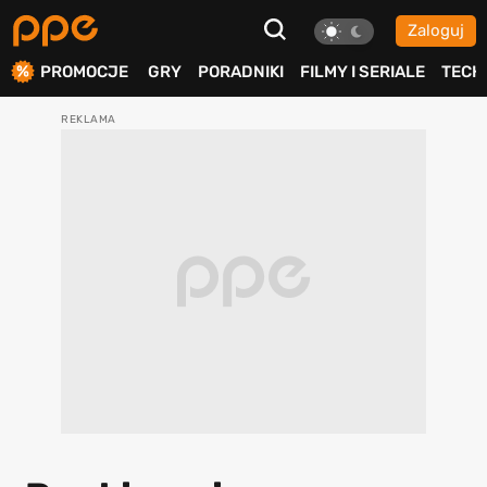
Zaloguj
ierdź
PROMOCJE
GRY
PORADNIKI
FILMY I SERIALE
TECH