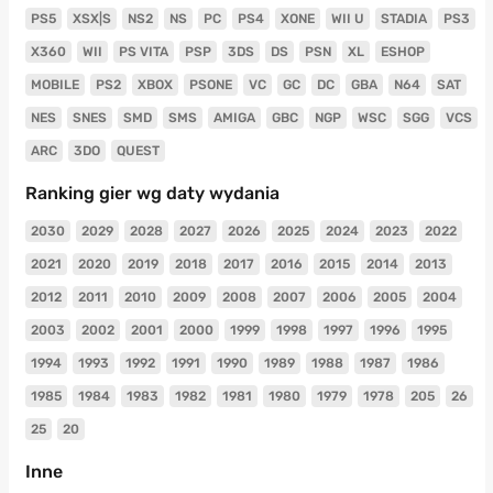
PS5
XSX|S
NS2
NS
PC
PS4
XONE
WII U
STADIA
PS3
X360
WII
PS VITA
PSP
3DS
DS
PSN
XL
ESHOP
MOBILE
PS2
XBOX
PSONE
VC
GC
DC
GBA
N64
SAT
NES
SNES
SMD
SMS
AMIGA
GBC
NGP
WSC
SGG
VCS
ARC
3DO
QUEST
Ranking gier wg daty wydania
2030
2029
2028
2027
2026
2025
2024
2023
2022
2021
2020
2019
2018
2017
2016
2015
2014
2013
2012
2011
2010
2009
2008
2007
2006
2005
2004
2003
2002
2001
2000
1999
1998
1997
1996
1995
1994
1993
1992
1991
1990
1989
1988
1987
1986
1985
1984
1983
1982
1981
1980
1979
1978
205
26
25
20
Inne