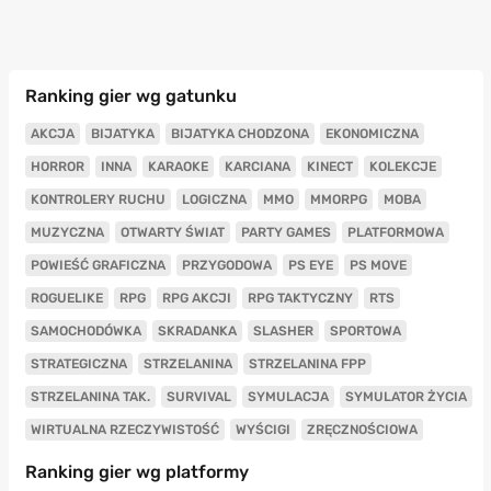
Ranking gier wg gatunku
AKCJA
BIJATYKA
BIJATYKA CHODZONA
EKONOMICZNA
HORROR
INNA
KARAOKE
KARCIANA
KINECT
KOLEKCJE
KONTROLERY RUCHU
LOGICZNA
MMO
MMORPG
MOBA
MUZYCZNA
OTWARTY ŚWIAT
PARTY GAMES
PLATFORMOWA
POWIEŚĆ GRAFICZNA
PRZYGODOWA
PS EYE
PS MOVE
ROGUELIKE
RPG
RPG AKCJI
RPG TAKTYCZNY
RTS
SAMOCHODÓWKA
SKRADANKA
SLASHER
SPORTOWA
STRATEGICZNA
STRZELANINA
STRZELANINA FPP
STRZELANINA TAK.
SURVIVAL
SYMULACJA
SYMULATOR ŻYCIA
WIRTUALNA RZECZYWISTOŚĆ
WYŚCIGI
ZRĘCZNOŚCIOWA
Ranking gier wg platformy