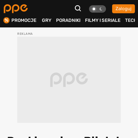
Zaloguj
ierdź
PROMOCJE
GRY
PORADNIKI
FILMY I SERIALE
TECH