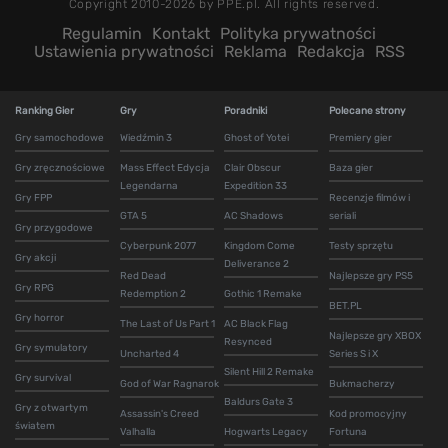
Copyright 2010-2026 by PPE.pl. All rights reserved.
Regulamin
Kontakt
Polityka prywatności
Ustawienia prywatności
Reklama
Redakcja
RSS
Ranking Gier
Gry
Poradniki
Polecane strony
Gry samochodowe
Wiedźmin 3
Ghost of Yotei
Premiery gier
Gry zręcznościowe
Mass Effect Edycja
Clair Obscur
Baza gier
Legendarna
Expedition 33
Gry FPP
Recenzje filmów i
GTA 5
AC Shadows
seriali
Gry przygodowe
Cyberpunk 2077
Kingdom Come
Testy sprzętu
Gry akcji
Deliverance 2
Red Dead
Najlepsze gry PS5
Gry RPG
Redemption 2
Gothic 1 Remake
BET.PL
Gry horror
The Last of Us Part 1
AC Black Flag
Najlepsze gry XBOX
Resynced
Gry symulatory
Uncharted 4
Series S i X
Silent Hill 2 Remake
Gry survival
God of War Ragnarok
Bukmacherzy
Baldurs Gate 3
Gry z otwartym
Assassin's Creed
Kod promocyjny
światem
Valhalla
Hogwarts Legacy
Fortuna