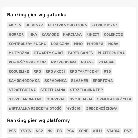
Ranking gier wg gatunku
AKCJA
BIJATYKA
BIJATYKA CHODZONA
EKONOMICZNA
HORROR
INNA
KARAOKE
KARCIANA
KINECT
KOLEKCJE
KONTROLERY RUCHU
LOGICZNA
MMO
MMORPG
MOBA
MUZYCZNA
OTWARTY ŚWIAT
PARTY GAMES
PLATFORMOWA
POWIEŚĆ GRAFICZNA
PRZYGODOWA
PS EYE
PS MOVE
ROGUELIKE
RPG
RPG AKCJI
RPG TAKTYCZNY
RTS
SAMOCHODÓWKA
SKRADANKA
SLASHER
SPORTOWA
STRATEGICZNA
STRZELANINA
STRZELANINA FPP
STRZELANINA TAK.
SURVIVAL
SYMULACJA
SYMULATOR ŻYCIA
WIRTUALNA RZECZYWISTOŚĆ
WYŚCIGI
ZRĘCZNOŚCIOWA
Ranking gier wg platformy
PS5
XSX|S
NS2
NS
PC
PS4
XONE
WII U
STADIA
PS3