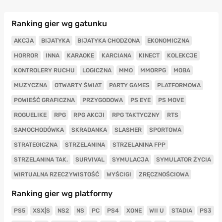
Ranking gier wg gatunku
AKCJA
BIJATYKA
BIJATYKA CHODZONA
EKONOMICZNA
HORROR
INNA
KARAOKE
KARCIANA
KINECT
KOLEKCJE
KONTROLERY RUCHU
LOGICZNA
MMO
MMORPG
MOBA
MUZYCZNA
OTWARTY ŚWIAT
PARTY GAMES
PLATFORMOWA
POWIEŚĆ GRAFICZNA
PRZYGODOWA
PS EYE
PS MOVE
ROGUELIKE
RPG
RPG AKCJI
RPG TAKTYCZNY
RTS
SAMOCHODÓWKA
SKRADANKA
SLASHER
SPORTOWA
STRATEGICZNA
STRZELANINA
STRZELANINA FPP
STRZELANINA TAK.
SURVIVAL
SYMULACJA
SYMULATOR ŻYCIA
WIRTUALNA RZECZYWISTOŚĆ
WYŚCIGI
ZRĘCZNOŚCIOWA
Ranking gier wg platformy
PS5
XSX|S
NS2
NS
PC
PS4
XONE
WII U
STADIA
PS3