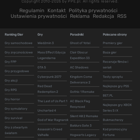
Copyright 2010-2026 by PPE.pl. All rights reserved.
Regulamin
Kontakt
Polityka prywatności
Ustawienia prywatności
Reklama
Redakcja
RSS
Ranking Gier
Gry
Poradniki
Polecane strony
Gry samochodowe
Wiedźmin 3
Ghost of Yotei
Premiery gier
Gry zręcznościowe
Mass Effect Edycja
Clair Obscur
Baza gier
Legendarna
Expedition 33
Gry FPP
Recenzje filmów i
GTA 5
AC Shadows
seriali
Gry przygodowe
Cyberpunk 2077
Kingdom Come
Testy sprzętu
Gry akcji
Deliverance 2
Red Dead
Najlepsze gry PS5
Gry RPG
Redemption 2
Gothic 1 Remake
BET.PL
Gry horror
The Last of Us Part 1
AC Black Flag
Najlepsze gry XBOX
Resynced
Gry symulatory
Uncharted 4
Series S i X
Silent Hill 2 Remake
Gry survival
God of War Ragnarok
Bukmacherzy
Baldurs Gate 3
Gry z otwartym
Assassin's Creed
Kod promocyjny
światem
Valhalla
Hogwarts Legacy
Fortuna