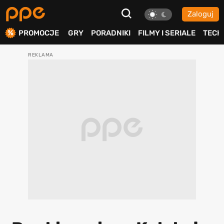
Zaloguj
ierdź
PROMOCJE
GRY
PORADNIKI
FILMY I SERIALE
TECH