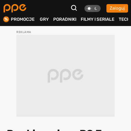
Zaloguj
ierdź
PROMOCJE
GRY
PORADNIKI
FILMY I SERIALE
TECH