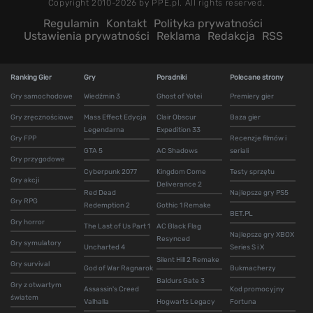
Copyright 2010-2026 by PPE.pl. All rights reserved.
Regulamin
Kontakt
Polityka prywatności
Ustawienia prywatności
Reklama
Redakcja
RSS
Ranking Gier
Gry
Poradniki
Polecane strony
Gry samochodowe
Wiedźmin 3
Ghost of Yotei
Premiery gier
Gry zręcznościowe
Mass Effect Edycja
Clair Obscur
Baza gier
Legendarna
Expedition 33
Gry FPP
Recenzje filmów i
GTA 5
AC Shadows
seriali
Gry przygodowe
Cyberpunk 2077
Kingdom Come
Testy sprzętu
Gry akcji
Deliverance 2
Red Dead
Najlepsze gry PS5
Gry RPG
Redemption 2
Gothic 1 Remake
BET.PL
Gry horror
The Last of Us Part 1
AC Black Flag
Najlepsze gry XBOX
Resynced
Gry symulatory
Uncharted 4
Series S i X
Silent Hill 2 Remake
Gry survival
God of War Ragnarok
Bukmacherzy
Baldurs Gate 3
Gry z otwartym
Assassin's Creed
Kod promocyjny
światem
Valhalla
Hogwarts Legacy
Fortuna