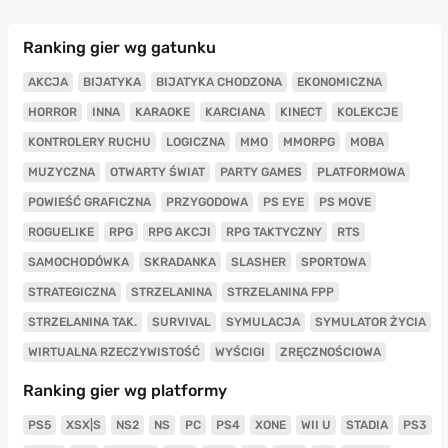
Ranking gier wg gatunku
AKCJA
BIJATYKA
BIJATYKA CHODZONA
EKONOMICZNA
HORROR
INNA
KARAOKE
KARCIANA
KINECT
KOLEKCJE
KONTROLERY RUCHU
LOGICZNA
MMO
MMORPG
MOBA
MUZYCZNA
OTWARTY ŚWIAT
PARTY GAMES
PLATFORMOWA
POWIEŚĆ GRAFICZNA
PRZYGODOWA
PS EYE
PS MOVE
ROGUELIKE
RPG
RPG AKCJI
RPG TAKTYCZNY
RTS
SAMOCHODÓWKA
SKRADANKA
SLASHER
SPORTOWA
STRATEGICZNA
STRZELANINA
STRZELANINA FPP
STRZELANINA TAK.
SURVIVAL
SYMULACJA
SYMULATOR ŻYCIA
WIRTUALNA RZECZYWISTOŚĆ
WYŚCIGI
ZRĘCZNOŚCIOWA
Ranking gier wg platformy
PS5
XSX|S
NS2
NS
PC
PS4
XONE
WII U
STADIA
PS3