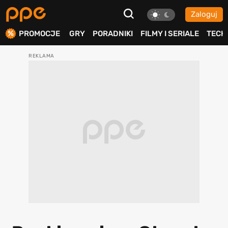
Zaloguj
ierdź
PROMOCJE
GRY
PORADNIKI
FILMY I SERIALE
TECH