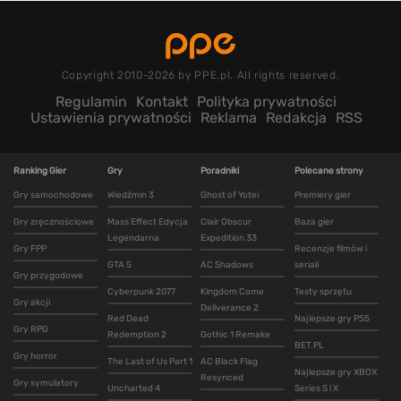
Copyright 2010-2026 by PPE.pl. All rights reserved.
Regulamin
Kontakt
Polityka prywatności
Ustawienia prywatności
Reklama
Redakcja
RSS
Ranking Gier
Gry
Poradniki
Polecane strony
Gry samochodowe
Wiedźmin 3
Ghost of Yotei
Premiery gier
Gry zręcznościowe
Mass Effect Edycja
Clair Obscur
Baza gier
Legendarna
Expedition 33
Gry FPP
Recenzje filmów i
GTA 5
AC Shadows
seriali
Gry przygodowe
Cyberpunk 2077
Kingdom Come
Testy sprzętu
Gry akcji
Deliverance 2
Red Dead
Najlepsze gry PS5
Gry RPG
Redemption 2
Gothic 1 Remake
BET.PL
Gry horror
The Last of Us Part 1
AC Black Flag
Najlepsze gry XBOX
Resynced
Gry symulatory
Uncharted 4
Series S i X