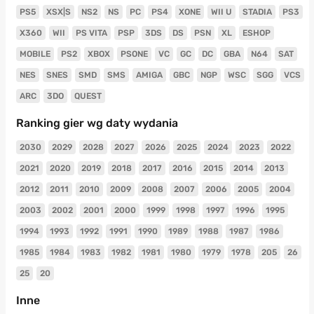
PS5
XSX|S
NS2
NS
PC
PS4
XONE
WII U
STADIA
PS3
X360
WII
PS VITA
PSP
3DS
DS
PSN
XL
ESHOP
MOBILE
PS2
XBOX
PSONE
VC
GC
DC
GBA
N64
SAT
NES
SNES
SMD
SMS
AMIGA
GBC
NGP
WSC
SGG
VCS
ARC
3DO
QUEST
Ranking gier wg daty wydania
2030
2029
2028
2027
2026
2025
2024
2023
2022
2021
2020
2019
2018
2017
2016
2015
2014
2013
2012
2011
2010
2009
2008
2007
2006
2005
2004
2003
2002
2001
2000
1999
1998
1997
1996
1995
1994
1993
1992
1991
1990
1989
1988
1987
1986
1985
1984
1983
1982
1981
1980
1979
1978
205
26
25
20
Inne