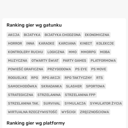
Ranking gier wg gatunku
AKCJA
BIJATYKA
BIJATYKA CHODZONA
EKONOMICZNA
HORROR
INNA
KARAOKE
KARCIANA
KINECT
KOLEKCJE
KONTROLERY RUCHU
LOGICZNA
MMO
MMORPG
MOBA
MUZYCZNA
OTWARTY ŚWIAT
PARTY GAMES
PLATFORMOWA
POWIEŚĆ GRAFICZNA
PRZYGODOWA
PS EYE
PS MOVE
ROGUELIKE
RPG
RPG AKCJI
RPG TAKTYCZNY
RTS
SAMOCHODÓWKA
SKRADANKA
SLASHER
SPORTOWA
STRATEGICZNA
STRZELANINA
STRZELANINA FPP
STRZELANINA TAK.
SURVIVAL
SYMULACJA
SYMULATOR ŻYCIA
WIRTUALNA RZECZYWISTOŚĆ
WYŚCIGI
ZRĘCZNOŚCIOWA
Ranking gier wg platformy