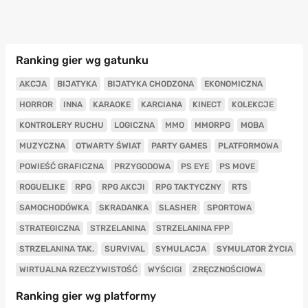
Ranking gier wg gatunku
AKCJA
BIJATYKA
BIJATYKA CHODZONA
EKONOMICZNA
HORROR
INNA
KARAOKE
KARCIANA
KINECT
KOLEKCJE
KONTROLERY RUCHU
LOGICZNA
MMO
MMORPG
MOBA
MUZYCZNA
OTWARTY ŚWIAT
PARTY GAMES
PLATFORMOWA
POWIEŚĆ GRAFICZNA
PRZYGODOWA
PS EYE
PS MOVE
ROGUELIKE
RPG
RPG AKCJI
RPG TAKTYCZNY
RTS
SAMOCHODÓWKA
SKRADANKA
SLASHER
SPORTOWA
STRATEGICZNA
STRZELANINA
STRZELANINA FPP
STRZELANINA TAK.
SURVIVAL
SYMULACJA
SYMULATOR ŻYCIA
WIRTUALNA RZECZYWISTOŚĆ
WYŚCIGI
ZRĘCZNOŚCIOWA
Ranking gier wg platformy