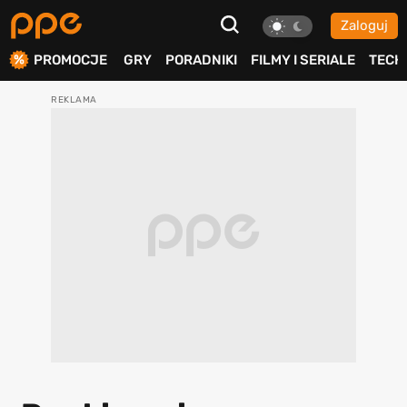
Zaloguj
ierdź
PROMOCJE
GRY
PORADNIKI
FILMY I SERIALE
TECH