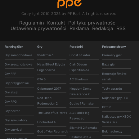
Copyright 2010-2026 by PPE.pl. All rights reserved.
Regulamin
Kontakt
Polityka prywatności
Ustawienia prywatności
Reklama
Redakcja
RSS
Ranking Gier
Gry
Poradniki
Polecane strony
Gry samochodowe
Wiedźmin 3
Ghost of Yotei
Premiery gier
Gry zręcznościowe
Mass Effect Edycja
Clair Obscur
Baza gier
Legendarna
Expedition 33
Gry FPP
Recenzje filmów i
GTA 5
AC Shadows
seriali
Gry przygodowe
Cyberpunk 2077
Kingdom Come
Testy sprzętu
Gry akcji
Deliverance 2
Red Dead
Najlepsze gry PS5
Gry RPG
Redemption 2
Gothic 1 Remake
BET.PL
Gry horror
The Last of Us Part 1
AC Black Flag
Najlepsze gry XBOX
Resynced
Gry symulatory
Uncharted 4
Series S i X
Silent Hill 2 Remake
Gry survival
God of War Ragnarok
Bukmacherzy
Baldurs Gate 3