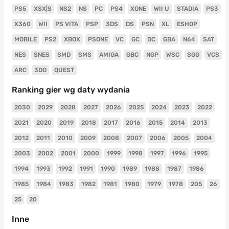
PS5
XSX|S
NS2
NS
PC
PS4
XONE
WII U
STADIA
PS3
X360
WII
PS VITA
PSP
3DS
DS
PSN
XL
ESHOP
MOBILE
PS2
XBOX
PSONE
VC
GC
DC
GBA
N64
SAT
NES
SNES
SMD
SMS
AMIGA
GBC
NGP
WSC
SGG
VCS
ARC
3DO
QUEST
Ranking gier wg daty wydania
2030
2029
2028
2027
2026
2025
2024
2023
2022
2021
2020
2019
2018
2017
2016
2015
2014
2013
2012
2011
2010
2009
2008
2007
2006
2005
2004
2003
2002
2001
2000
1999
1998
1997
1996
1995
1994
1993
1992
1991
1990
1989
1988
1987
1986
1985
1984
1983
1982
1981
1980
1979
1978
205
26
25
20
Inne