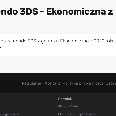
endo 3DS - Ekonomiczna z
 na Nintendo 3DS z gatunku Ekonomiczna z 2022 roku.
L
Regulamin
Kontakt
Polityka prywatności
Usta
Poradniki
Ghost of Yotei
a Legendarna
Clair Obscur Expedition 33