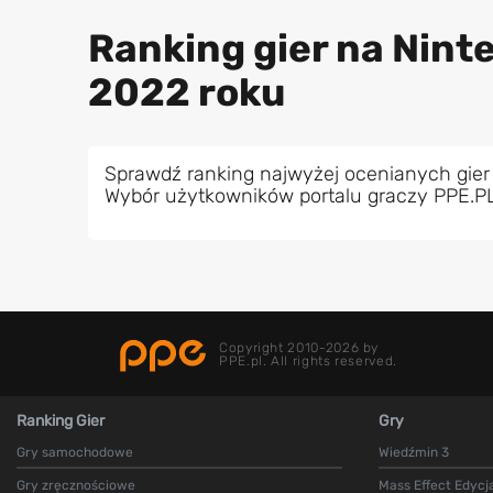
Ranking gier na Nint
2022 roku
Sprawdź ranking najwyżej ocenianych gier
Wybór użytkowników portalu graczy PPE.P
Copyright 2010-2026 by
PPE.pl. All rights reserved.
Ranking Gier
Gry
Gry samochodowe
Wiedźmin 3
Gry zręcznościowe
Mass Effect Edycj