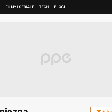
I
FILMY I SERIALE
TECH
BLOGI
omiczna
Filtry