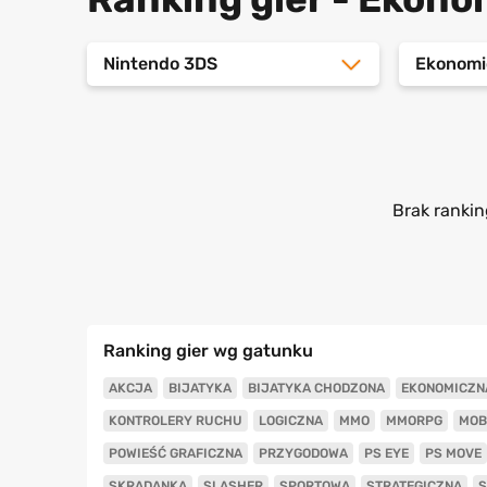
Nintendo 3DS
Ekonomi
Brak rankin
Ranking gier wg gatunku
AKCJA
BIJATYKA
BIJATYKA CHODZONA
EKONOMICZN
KONTROLERY RUCHU
LOGICZNA
MMO
MMORPG
MOB
POWIEŚĆ GRAFICZNA
PRZYGODOWA
PS EYE
PS MOVE
SKRADANKA
SLASHER
SPORTOWA
STRATEGICZNA
S