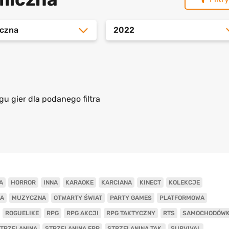
czna
2022
gu gier dla podanego filtra
A
HORROR
INNA
KARAOKE
KARCIANA
KINECT
KOLEKCJE
A
MUZYCZNA
OTWARTY ŚWIAT
PARTY GAMES
PLATFORMOWA
ROGUELIKE
RPG
RPG AKCJI
RPG TAKTYCZNY
RTS
SAMOCHODÓW
TRZELANINA
STRZELANINA FPP
STRZELANINA TAK.
SURVIVAL