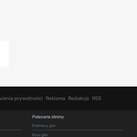
wienia prywatności
Reklama
Redakcja
RSS
Polecane strony
Premiery gier
Baza gier