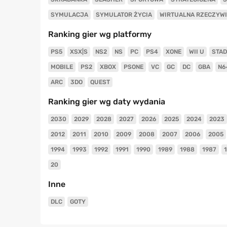
SYMULACJA
SYMULATOR ŻYCIA
WIRTUALNA RZECZYW
Ranking gier wg platformy
PS5
XSX|S
NS2
NS
PC
PS4
XONE
WII U
STAD
MOBILE
PS2
XBOX
PSONE
VC
GC
DC
GBA
N6
ARC
3DO
QUEST
Ranking gier wg daty wydania
2030
2029
2028
2027
2026
2025
2024
2023
2012
2011
2010
2009
2008
2007
2006
2005
1994
1993
1992
1991
1990
1989
1988
1987
20
Inne
DLC
GOTY