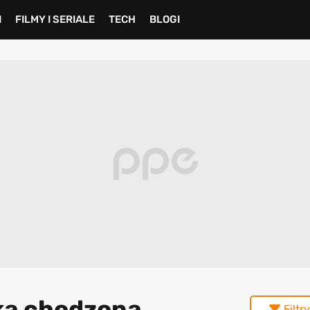
I
FILMY I SERIALE
TECH
BLOGI
yka chodzona
Filtry