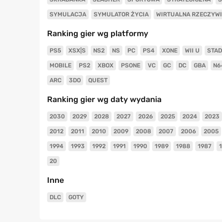
SYMULACJA
SYMULATOR ŻYCIA
WIRTUALNA RZECZYW
Ranking gier wg platformy
PS5
XSX|S
NS2
NS
PC
PS4
XONE
WII U
STAD
MOBILE
PS2
XBOX
PSONE
VC
GC
DC
GBA
N6
ARC
3DO
QUEST
Ranking gier wg daty wydania
2030
2029
2028
2027
2026
2025
2024
2023
2012
2011
2010
2009
2008
2007
2006
2005
1994
1993
1992
1991
1990
1989
1988
1987
20
Inne
DLC
GOTY