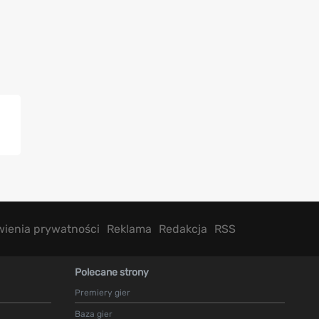
wienia prywatności
Reklama
Redakcja
RSS
Polecane strony
Premiery gier
Baza gier