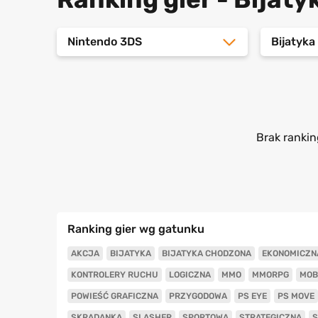
Nintendo 3DS
Bijatyk
Brak rankin
Ranking gier wg gatunku
AKCJA
BIJATYKA
BIJATYKA CHODZONA
EKONOMICZN
KONTROLERY RUCHU
LOGICZNA
MMO
MMORPG
MOB
POWIEŚĆ GRAFICZNA
PRZYGODOWA
PS EYE
PS MOVE
SKRADANKA
SLASHER
SPORTOWA
STRATEGICZNA
S