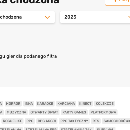
a chodzona
2025
gu gier dla podanego filtra
A
HORROR
INNA
KARAOKE
KARCIANA
KINECT
KOLEKCJE
A
MUZYCZNA
OTWARTY ŚWIAT
PARTY GAMES
PLATFORMOWA
ROGUELIKE
RPG
RPG AKCJI
RPG TAKTYCZNY
RTS
SAMOCHODÓW
TRZELANINA
STRZELANINA FPP
STRZELANINA TAK.
SURVIVAL