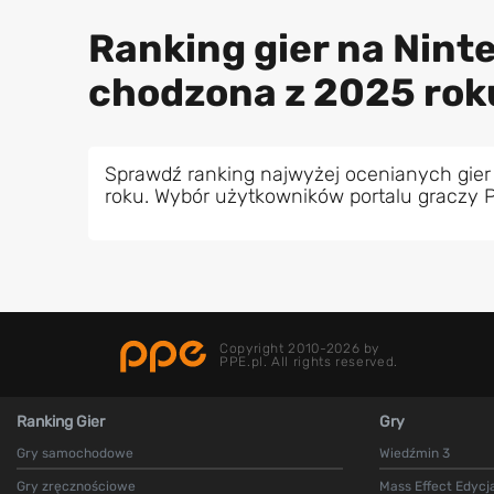
Ranking gier na Nint
chodzona z 2025 rok
Sprawdź ranking najwyżej ocenianych gier
roku. Wybór użytkowników portalu graczy 
Copyright 2010-2026 by
PPE.pl. All rights reserved.
Ranking Gier
Gry
Gry samochodowe
Wiedźmin 3
Gry zręcznościowe
Mass Effect Edycj