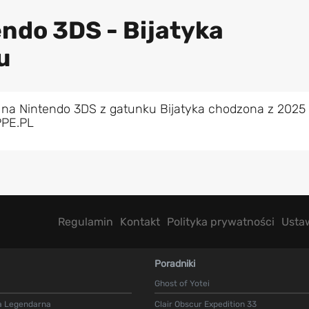
endo 3DS - Bijatyka
u
 na Nintendo 3DS z gatunku Bijatyka chodzona z 2025
PPE.PL
Regulamin
Kontakt
Polityka prywatności
Usta
Poradniki
Ghost of Yotei
a Legendarna
Clair Obscur Expedition 33