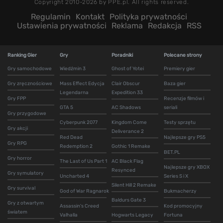
Copyright 2010-2026 by PPE.pl. All rights reserved.
Regulamin
Kontakt
Polityka prywatności
Ustawienia prywatności
Reklama
Redakcja
RSS
Ranking Gier
Gry
Poradniki
Polecane strony
Gry samochodowe
Wiedźmin 3
Ghost of Yotei
Premiery gier
Gry zręcznościowe
Mass Effect Edycja
Clair Obscur
Baza gier
Legendarna
Expedition 33
Gry FPP
Recenzje filmów i
GTA 5
AC Shadows
seriali
Gry przygodowe
Cyberpunk 2077
Kingdom Come
Testy sprzętu
Gry akcji
Deliverance 2
Red Dead
Najlepsze gry PS5
Gry RPG
Redemption 2
Gothic 1 Remake
BET.PL
Gry horror
The Last of Us Part 1
AC Black Flag
Najlepsze gry XBOX
Resynced
Gry symulatory
Uncharted 4
Series S i X
Silent Hill 2 Remake
Gry survival
God of War Ragnarok
Bukmacherzy
Baldurs Gate 3
Gry z otwartym
Assassin's Creed
Kod promocyjny
światem
Valhalla
Hogwarts Legacy
Fortuna