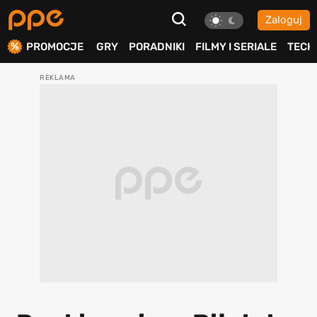
Zaloguj
ierdź
PROMOCJE
GRY
PORADNIKI
FILMY I SERIALE
TECH