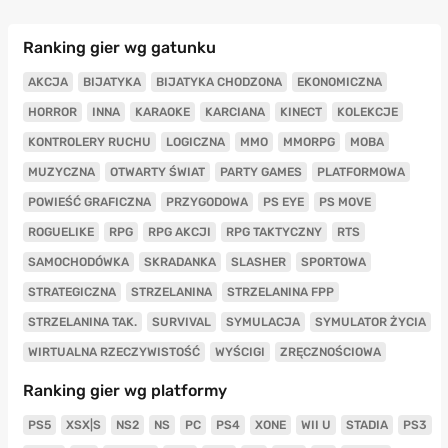
Ranking gier wg gatunku
AKCJA
BIJATYKA
BIJATYKA CHODZONA
EKONOMICZNA
HORROR
INNA
KARAOKE
KARCIANA
KINECT
KOLEKCJE
KONTROLERY RUCHU
LOGICZNA
MMO
MMORPG
MOBA
MUZYCZNA
OTWARTY ŚWIAT
PARTY GAMES
PLATFORMOWA
POWIEŚĆ GRAFICZNA
PRZYGODOWA
PS EYE
PS MOVE
ROGUELIKE
RPG
RPG AKCJI
RPG TAKTYCZNY
RTS
SAMOCHODÓWKA
SKRADANKA
SLASHER
SPORTOWA
STRATEGICZNA
STRZELANINA
STRZELANINA FPP
STRZELANINA TAK.
SURVIVAL
SYMULACJA
SYMULATOR ŻYCIA
WIRTUALNA RZECZYWISTOŚĆ
WYŚCIGI
ZRĘCZNOŚCIOWA
Ranking gier wg platformy
PS5
XSX|S
NS2
NS
PC
PS4
XONE
WII U
STADIA
PS3