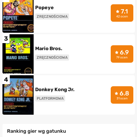
Popeye
7.1
ZRĘCZNOŚCIOWA
42 ocen
3
Mario Bros.
6.9
ZRĘCZNOŚCIOWA
79 ocen
4
Donkey Kong Jr.
6.8
PLATFORMOWA
31 ocen
Ranking gier wg gatunku