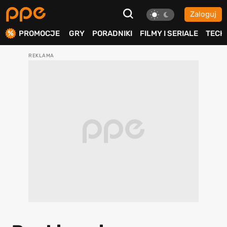
Zaloguj
ierdź
PROMOCJE
GRY
PORADNIKI
FILMY I SERIALE
TECH