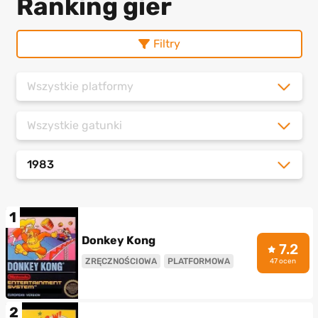
Ranking gier
Filtry
Wszystkie platformy
Wszystkie gatunki
1983
1
Donkey Kong
7.2
ZRĘCZNOŚCIOWA
PLATFORMOWA
47 ocen
2