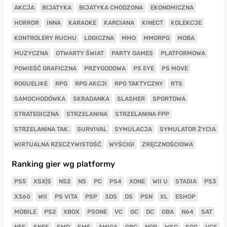
AKCJA
BIJATYKA
BIJATYKA CHODZONA
EKONOMICZNA
HORROR
INNA
KARAOKE
KARCIANA
KINECT
KOLEKCJE
KONTROLERY RUCHU
LOGICZNA
MMO
MMORPG
MOBA
MUZYCZNA
OTWARTY ŚWIAT
PARTY GAMES
PLATFORMOWA
POWIEŚĆ GRAFICZNA
PRZYGODOWA
PS EYE
PS MOVE
ROGUELIKE
RPG
RPG AKCJI
RPG TAKTYCZNY
RTS
SAMOCHODÓWKA
SKRADANKA
SLASHER
SPORTOWA
STRATEGICZNA
STRZELANINA
STRZELANINA FPP
STRZELANINA TAK.
SURVIVAL
SYMULACJA
SYMULATOR ŻYCIA
WIRTUALNA RZECZYWISTOŚĆ
WYŚCIGI
ZRĘCZNOŚCIOWA
Ranking gier wg platformy
PS5
XSX|S
NS2
NS
PC
PS4
XONE
WII U
STADIA
PS3
X360
WII
PS VITA
PSP
3DS
DS
PSN
XL
ESHOP
MOBILE
PS2
XBOX
PSONE
VC
GC
DC
GBA
N64
SAT
NES
SNES
SMD
SMS
AMIGA
GBC
NGP
WSC
SGG
VCS