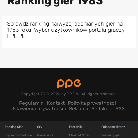
Ranking gier 1983
Sprawdź ranking najwyżej ocenianych gier na
1983 roku. Wybór użytkowników portalu graczy
PPE.PL
Copyright 2010-2026 by PPE.pl. All rights reserved.
Regulamin
Kontakt
Polityka prywatności
Ustawienia prywatności
Reklama
Redakcja
RSS
Ranking Gier
Gry
Poradniki
Polecane strony
Gry samochodowe
Wiedźmin 3
Ghost of Yotei
Premiery gier