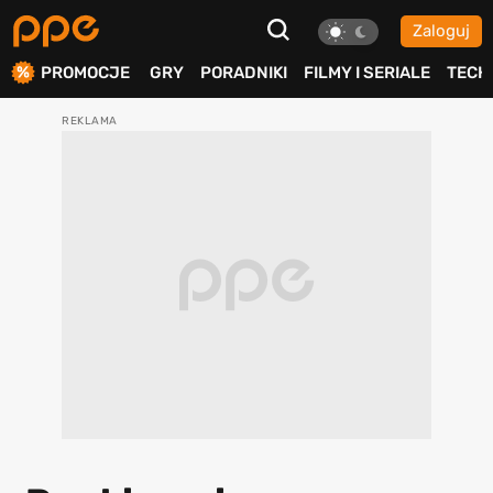
Zaloguj
ierdź
PROMOCJE
GRY
PORADNIKI
FILMY I SERIALE
TECH