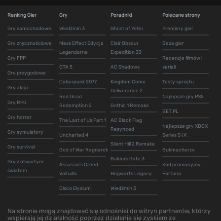
Ranking Gier
Gry
Poradniki
Polecane strony
Gry samochodowe
Wiedźmin 3
Ghost of Yotei
Premiery gier
Gry zręcznościowe
Mass Effect Edycja
Clair Obscur
Baza gier
Legendarna
Expedition 33
Gry FPP
Recenzje filmów i
GTA 5
AC Shadows
seriali
Gry przygodowe
Cyberpunk 2077
Kingdom Come
Testy sprzętu
Gry akcji
Deliverance 2
Red Dead
Najlepsze gry PS5
Gry RPG
Redemption 2
Gothic 1 Remake
BET.PL
Gry horror
The Last of Us Part 1
AC Black Flag
Najlepsze gry XBOX
Resynced
Gry symulatory
Uncharted 4
Series S i X
Silent Hill 2 Remake
Gry survival
God of War Ragnarok
Bukmacherzy
Baldurs Gate 3
Gry z otwartym
Assassin's Creed
Kod promocyjny
światem
Valhalla
Hogwarts Legacy
Fortuna
Disco Elysium
Wiedźmin 3
Na stronie mogą znajdować się odnośniki do witryn partnerów, którzy
wspierają jej działalność poprzez dzielenie się zyskiem ze