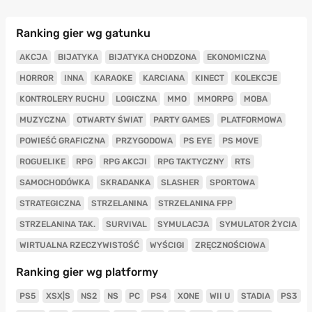
Ranking gier wg gatunku
AKCJA
BIJATYKA
BIJATYKA CHODZONA
EKONOMICZNA
HORROR
INNA
KARAOKE
KARCIANA
KINECT
KOLEKCJE
KONTROLERY RUCHU
LOGICZNA
MMO
MMORPG
MOBA
MUZYCZNA
OTWARTY ŚWIAT
PARTY GAMES
PLATFORMOWA
POWIEŚĆ GRAFICZNA
PRZYGODOWA
PS EYE
PS MOVE
ROGUELIKE
RPG
RPG AKCJI
RPG TAKTYCZNY
RTS
SAMOCHODÓWKA
SKRADANKA
SLASHER
SPORTOWA
STRATEGICZNA
STRZELANINA
STRZELANINA FPP
STRZELANINA TAK.
SURVIVAL
SYMULACJA
SYMULATOR ŻYCIA
WIRTUALNA RZECZYWISTOŚĆ
WYŚCIGI
ZRĘCZNOŚCIOWA
Ranking gier wg platformy
PS5
XSX|S
NS2
NS
PC
PS4
XONE
WII U
STADIA
PS3