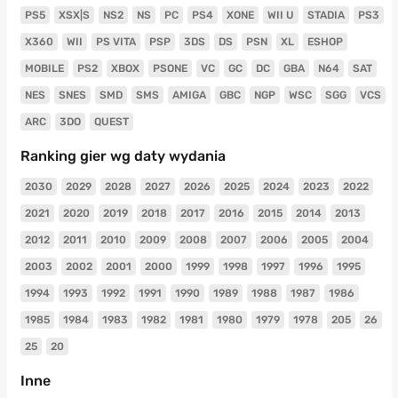
PS5
XSX|S
NS2
NS
PC
PS4
XONE
WII U
STADIA
PS3
X360
WII
PS VITA
PSP
3DS
DS
PSN
XL
ESHOP
MOBILE
PS2
XBOX
PSONE
VC
GC
DC
GBA
N64
SAT
NES
SNES
SMD
SMS
AMIGA
GBC
NGP
WSC
SGG
VCS
ARC
3DO
QUEST
Ranking gier wg daty wydania
2030
2029
2028
2027
2026
2025
2024
2023
2022
2021
2020
2019
2018
2017
2016
2015
2014
2013
2012
2011
2010
2009
2008
2007
2006
2005
2004
2003
2002
2001
2000
1999
1998
1997
1996
1995
1994
1993
1992
1991
1990
1989
1988
1987
1986
1985
1984
1983
1982
1981
1980
1979
1978
205
26
25
20
Inne