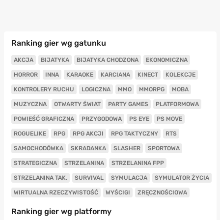
Ranking gier wg gatunku
AKCJA
BIJATYKA
BIJATYKA CHODZONA
EKONOMICZNA
HORROR
INNA
KARAOKE
KARCIANA
KINECT
KOLEKCJE
KONTROLERY RUCHU
LOGICZNA
MMO
MMORPG
MOBA
MUZYCZNA
OTWARTY ŚWIAT
PARTY GAMES
PLATFORMOWA
POWIEŚĆ GRAFICZNA
PRZYGODOWA
PS EYE
PS MOVE
ROGUELIKE
RPG
RPG AKCJI
RPG TAKTYCZNY
RTS
SAMOCHODÓWKA
SKRADANKA
SLASHER
SPORTOWA
STRATEGICZNA
STRZELANINA
STRZELANINA FPP
STRZELANINA TAK.
SURVIVAL
SYMULACJA
SYMULATOR ŻYCIA
WIRTUALNA RZECZYWISTOŚĆ
WYŚCIGI
ZRĘCZNOŚCIOWA
Ranking gier wg platformy