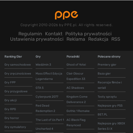
Copyright 2010-2026 by PPE.pl. All rights reserved.
Regulamin
Kontakt
Polityka prywatności
Ustawienia prywatności
Reklama
Redakcja
RSS
Ranking Gier
Gry
Poradniki
Polecane strony
Gry samochodowe
Wiedźmin 3
Ghost of Yotei
Premiery gier
Gry zręcznościowe
Mass Effect Edycja
Clair Obscur
Baza gier
Legendarna
Expedition 33
Gry FPP
Recenzje filmów i
GTA 5
AC Shadows
seriali
Gry przygodowe
Cyberpunk 2077
Kingdom Come
Testy sprzętu
Gry akcji
Deliverance 2
Red Dead
Najlepsze gry PS5
Gry RPG
Redemption 2
Gothic 1 Remake
BET.PL
Gry horror
The Last of Us Part 1
AC Black Flag
Najlepsze gry XBOX
Resynced
Gry symulatory
Uncharted 4
Series S i X