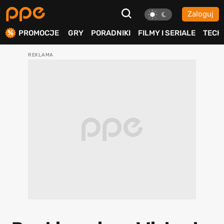
Zaloguj
ierdź
PROMOCJE
GRY
PORADNIKI
FILMY I SERIALE
TECH