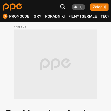
Zaloguj
ierdź
PROMOCJE
GRY
PORADNIKI
FILMY I SERIALE
TECH