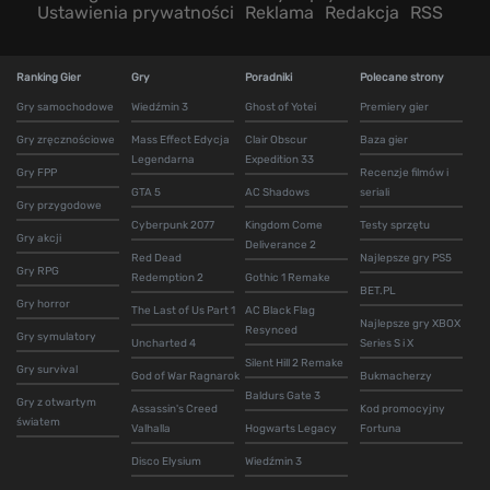
Ustawienia prywatności
Reklama
Redakcja
RSS
Ranking Gier
Gry
Poradniki
Polecane strony
Gry samochodowe
Wiedźmin 3
Ghost of Yotei
Premiery gier
Gry zręcznościowe
Mass Effect Edycja
Clair Obscur
Baza gier
Legendarna
Expedition 33
Gry FPP
Recenzje filmów i
GTA 5
AC Shadows
seriali
Gry przygodowe
Cyberpunk 2077
Kingdom Come
Testy sprzętu
Gry akcji
Deliverance 2
Red Dead
Najlepsze gry PS5
Gry RPG
Redemption 2
Gothic 1 Remake
BET.PL
Gry horror
The Last of Us Part 1
AC Black Flag
Najlepsze gry XBOX
Resynced
Gry symulatory
Uncharted 4
Series S i X
Silent Hill 2 Remake
Gry survival
God of War Ragnarok
Bukmacherzy
Baldurs Gate 3
Gry z otwartym
Assassin's Creed
Kod promocyjny
światem
Valhalla
Hogwarts Legacy
Fortuna
Disco Elysium
Wiedźmin 3