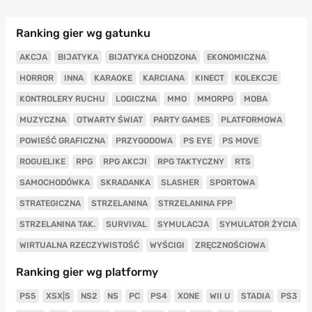
Ranking gier wg gatunku
AKCJA
BIJATYKA
BIJATYKA CHODZONA
EKONOMICZNA
HORROR
INNA
KARAOKE
KARCIANA
KINECT
KOLEKCJE
KONTROLERY RUCHU
LOGICZNA
MMO
MMORPG
MOBA
MUZYCZNA
OTWARTY ŚWIAT
PARTY GAMES
PLATFORMOWA
POWIEŚĆ GRAFICZNA
PRZYGODOWA
PS EYE
PS MOVE
ROGUELIKE
RPG
RPG AKCJI
RPG TAKTYCZNY
RTS
SAMOCHODÓWKA
SKRADANKA
SLASHER
SPORTOWA
STRATEGICZNA
STRZELANINA
STRZELANINA FPP
STRZELANINA TAK.
SURVIVAL
SYMULACJA
SYMULATOR ŻYCIA
WIRTUALNA RZECZYWISTOŚĆ
WYŚCIGI
ZRĘCZNOŚCIOWA
Ranking gier wg platformy
PS5
XSX|S
NS2
NS
PC
PS4
XONE
WII U
STADIA
PS3