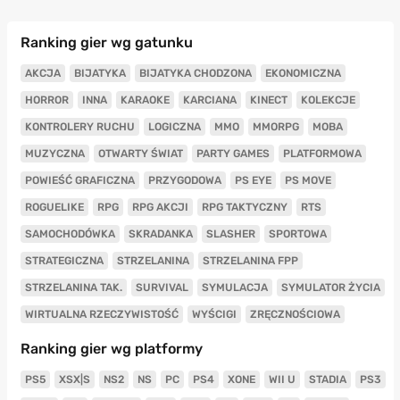
Ranking gier wg gatunku
AKCJA
BIJATYKA
BIJATYKA CHODZONA
EKONOMICZNA
HORROR
INNA
KARAOKE
KARCIANA
KINECT
KOLEKCJE
KONTROLERY RUCHU
LOGICZNA
MMO
MMORPG
MOBA
MUZYCZNA
OTWARTY ŚWIAT
PARTY GAMES
PLATFORMOWA
POWIEŚĆ GRAFICZNA
PRZYGODOWA
PS EYE
PS MOVE
ROGUELIKE
RPG
RPG AKCJI
RPG TAKTYCZNY
RTS
SAMOCHODÓWKA
SKRADANKA
SLASHER
SPORTOWA
STRATEGICZNA
STRZELANINA
STRZELANINA FPP
STRZELANINA TAK.
SURVIVAL
SYMULACJA
SYMULATOR ŻYCIA
WIRTUALNA RZECZYWISTOŚĆ
WYŚCIGI
ZRĘCZNOŚCIOWA
Ranking gier wg platformy
PS5
XSX|S
NS2
NS
PC
PS4
XONE
WII U
STADIA
PS3