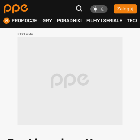
Zaloguj
ierdź
PROMOCJE
GRY
PORADNIKI
FILMY I SERIALE
TECH