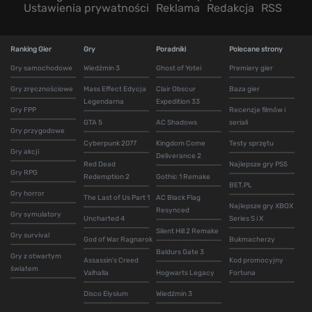
Ustawienia prywatności
Reklama
Redakcja
RSS
Ranking Gier
Gry
Poradniki
Polecane strony
Gry samochodowe
Wiedźmin 3
Ghost of Yotei
Premiery gier
Gry zręcznościowe
Mass Effect Edycja
Clair Obscur
Baza gier
Legendarna
Expedition 33
Gry FPP
Recenzje filmów i
GTA 5
AC Shadows
seriali
Gry przygodowe
Cyberpunk 2077
Kingdom Come
Testy sprzętu
Gry akcji
Deliverance 2
Red Dead
Najlepsze gry PS5
Gry RPG
Redemption 2
Gothic 1 Remake
BET.PL
Gry horror
The Last of Us Part 1
AC Black Flag
Najlepsze gry XBOX
Resynced
Gry symulatory
Uncharted 4
Series S i X
Silent Hill 2 Remake
Gry survival
God of War Ragnarok
Bukmacherzy
Baldurs Gate 3
Gry z otwartym
Assassin's Creed
Kod promocyjny
światem
Valhalla
Hogwarts Legacy
Fortuna
Disco Elysium
Wiedźmin 3