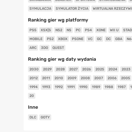
SYMULACJA
SYMULATOR ŻYCIA
WIRTUALNA RZECZYW
Ranking gier wg platformy
PS5
XSX|S
NS2
NS
PC
PS4
XONE
WII U
STAD
MOBILE
PS2
XBOX
PSONE
VC
GC
DC
GBA
N6
ARC
3DO
QUEST
Ranking gier wg daty wydania
2030
2029
2028
2027
2026
2025
2024
2023
2012
2011
2010
2009
2008
2007
2006
2005
1994
1993
1992
1991
1990
1989
1988
1987
20
Inne
DLC
GOTY