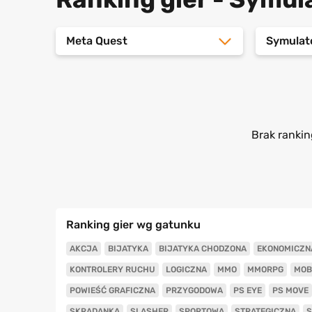
Meta Quest
Symulato
Brak rankin
Ranking gier wg gatunku
AKCJA
BIJATYKA
BIJATYKA CHODZONA
EKONOMICZN
KONTROLERY RUCHU
LOGICZNA
MMO
MMORPG
MOB
POWIEŚĆ GRAFICZNA
PRZYGODOWA
PS EYE
PS MOVE
SKRADANKA
SLASHER
SPORTOWA
STRATEGICZNA
S