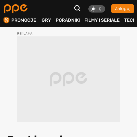
Zaloguj
ierdź
PROMOCJE
GRY
PORADNIKI
FILMY I SERIALE
TECH