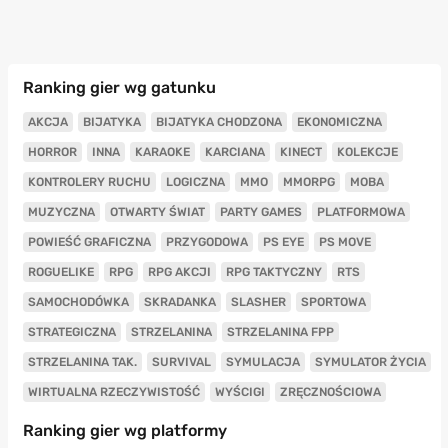
Ranking gier wg gatunku
AKCJA
BIJATYKA
BIJATYKA CHODZONA
EKONOMICZNA
HORROR
INNA
KARAOKE
KARCIANA
KINECT
KOLEKCJE
KONTROLERY RUCHU
LOGICZNA
MMO
MMORPG
MOBA
MUZYCZNA
OTWARTY ŚWIAT
PARTY GAMES
PLATFORMOWA
POWIEŚĆ GRAFICZNA
PRZYGODOWA
PS EYE
PS MOVE
ROGUELIKE
RPG
RPG AKCJI
RPG TAKTYCZNY
RTS
SAMOCHODÓWKA
SKRADANKA
SLASHER
SPORTOWA
STRATEGICZNA
STRZELANINA
STRZELANINA FPP
STRZELANINA TAK.
SURVIVAL
SYMULACJA
SYMULATOR ŻYCIA
WIRTUALNA RZECZYWISTOŚĆ
WYŚCIGI
ZRĘCZNOŚCIOWA
Ranking gier wg platformy