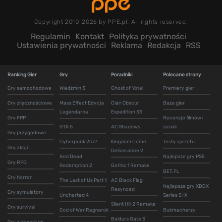
Copyright 2010-2026 by PPE.pl. All rights reserved.
Regulamin
Kontakt
Polityka prywatności
Ustawienia prywatności
Reklama
Redakcja
RSS
Ranking Gier
Gry
Poradniki
Polecane strony
Gry samochodowe
Wiedźmin 3
Ghost of Yotei
Premiery gier
Gry zręcznościowe
Mass Effect Edycja
Clair Obscur
Baza gier
Legendarna
Expedition 33
Gry FPP
Recenzje filmów i
GTA 5
AC Shadows
seriali
Gry przygodowe
Cyberpunk 2077
Kingdom Come
Testy sprzętu
Gry akcji
Deliverance 2
Red Dead
Najlepsze gry PS5
Gry RPG
Redemption 2
Gothic 1 Remake
BET.PL
Gry horror
The Last of Us Part 1
AC Black Flag
Najlepsze gry XBOX
Resynced
Gry symulatory
Uncharted 4
Series S i X
Silent Hill 2 Remake
Gry survival
God of War Ragnarok
Bukmacherzy
Baldurs Gate 3