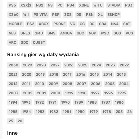
PS5
XSX|S
NS2
NS
PC
PS4
XONE
WII U
STADIA
PS3
X360
WII
PS VITA
PSP
3DS
DS
PSN
XL
ESHOP
MOBILE
PS2
XBOX
PSONE
VC
GC
DC
GBA
N64
SAT
NES
SNES
SMD
SMS
AMIGA
GBC
NGP
WSC
SGG
VCS
ARC
3DO
QUEST
Ranking gier wg daty wydania
2030
2029
2028
2027
2026
2025
2024
2023
2022
2021
2020
2019
2018
2017
2016
2015
2014
2013
2012
2011
2010
2009
2008
2007
2006
2005
2004
2003
2002
2001
2000
1999
1998
1997
1996
1995
1994
1993
1992
1991
1990
1989
1988
1987
1986
1985
1984
1983
1982
1981
1980
1979
1978
205
26
25
20
Inne