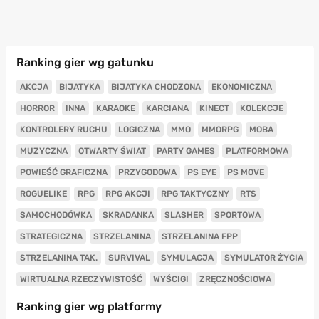
Ranking gier wg gatunku
AKCJA
BIJATYKA
BIJATYKA CHODZONA
EKONOMICZNA
HORROR
INNA
KARAOKE
KARCIANA
KINECT
KOLEKCJE
KONTROLERY RUCHU
LOGICZNA
MMO
MMORPG
MOBA
MUZYCZNA
OTWARTY ŚWIAT
PARTY GAMES
PLATFORMOWA
POWIEŚĆ GRAFICZNA
PRZYGODOWA
PS EYE
PS MOVE
ROGUELIKE
RPG
RPG AKCJI
RPG TAKTYCZNY
RTS
SAMOCHODÓWKA
SKRADANKA
SLASHER
SPORTOWA
STRATEGICZNA
STRZELANINA
STRZELANINA FPP
STRZELANINA TAK.
SURVIVAL
SYMULACJA
SYMULATOR ŻYCIA
WIRTUALNA RZECZYWISTOŚĆ
WYŚCIGI
ZRĘCZNOŚCIOWA
Ranking gier wg platformy