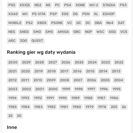
PS5
XSX|S
NS2
NS
PC
PS4
XONE
WII U
STADIA
PS3
X360
WII
PS VITA
PSP
3DS
DS
PSN
XL
ESHOP
MOBILE
PS2
XBOX
PSONE
VC
GC
DC
GBA
N64
SAT
NES
SNES
SMD
SMS
AMIGA
GBC
NGP
WSC
SGG
VCS
ARC
3DO
QUEST
Ranking gier wg daty wydania
2030
2029
2028
2027
2026
2025
2024
2023
2022
2021
2020
2019
2018
2017
2016
2015
2014
2013
2012
2011
2010
2009
2008
2007
2006
2005
2004
2003
2002
2001
2000
1999
1998
1997
1996
1995
1994
1993
1992
1991
1990
1989
1988
1987
1986
1985
1984
1983
1982
1981
1980
1979
1978
205
26
25
20
Inne