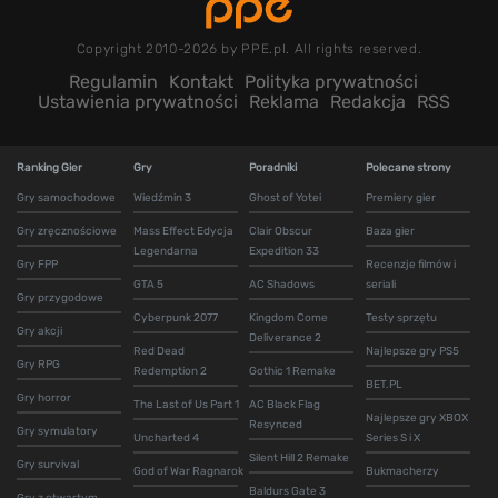
Copyright 2010-2026 by PPE.pl. All rights reserved.
Regulamin
Kontakt
Polityka prywatności
Ustawienia prywatności
Reklama
Redakcja
RSS
Ranking Gier
Gry
Poradniki
Polecane strony
Gry samochodowe
Wiedźmin 3
Ghost of Yotei
Premiery gier
Gry zręcznościowe
Mass Effect Edycja
Clair Obscur
Baza gier
Legendarna
Expedition 33
Gry FPP
Recenzje filmów i
GTA 5
AC Shadows
seriali
Gry przygodowe
Cyberpunk 2077
Kingdom Come
Testy sprzętu
Gry akcji
Deliverance 2
Red Dead
Najlepsze gry PS5
Gry RPG
Redemption 2
Gothic 1 Remake
BET.PL
Gry horror
The Last of Us Part 1
AC Black Flag
Najlepsze gry XBOX
Resynced
Gry symulatory
Uncharted 4
Series S i X
Silent Hill 2 Remake
Gry survival
God of War Ragnarok
Bukmacherzy
Baldurs Gate 3