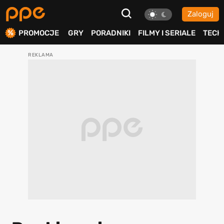
Zaloguj
ierdź
PROMOCJE
GRY
PORADNIKI
FILMY I SERIALE
TECH