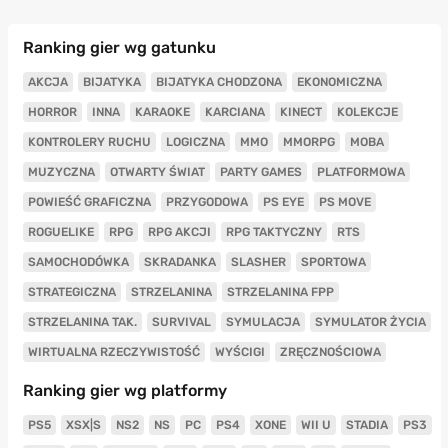
Ranking gier wg gatunku
AKCJA
BIJATYKA
BIJATYKA CHODZONA
EKONOMICZNA
HORROR
INNA
KARAOKE
KARCIANA
KINECT
KOLEKCJE
KONTROLERY RUCHU
LOGICZNA
MMO
MMORPG
MOBA
MUZYCZNA
OTWARTY ŚWIAT
PARTY GAMES
PLATFORMOWA
POWIEŚĆ GRAFICZNA
PRZYGODOWA
PS EYE
PS MOVE
ROGUELIKE
RPG
RPG AKCJI
RPG TAKTYCZNY
RTS
SAMOCHODÓWKA
SKRADANKA
SLASHER
SPORTOWA
STRATEGICZNA
STRZELANINA
STRZELANINA FPP
STRZELANINA TAK.
SURVIVAL
SYMULACJA
SYMULATOR ŻYCIA
WIRTUALNA RZECZYWISTOŚĆ
WYŚCIGI
ZRĘCZNOŚCIOWA
Ranking gier wg platformy
PS5
XSX|S
NS2
NS
PC
PS4
XONE
WII U
STADIA
PS3