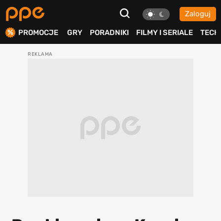
Zaloguj
ierdź
PROMOCJE
GRY
PORADNIKI
FILMY I SERIALE
TECH