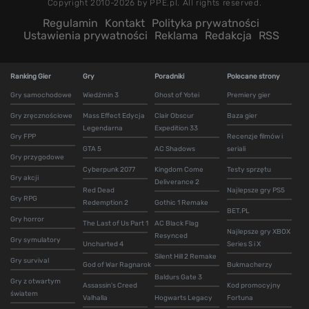
Copyright 2010-2026 by PPE.pl. All rights reserved.
Regulamin
Kontakt
Polityka prywatności
Ustawienia prywatności
Reklama
Redakcja
RSS
Ranking Gier
Gry
Poradniki
Polecane strony
Gry samochodowe
Wiedźmin 3
Ghost of Yotei
Premiery gier
Gry zręcznościowe
Mass Effect Edycja
Clair Obscur
Baza gier
Legendarna
Expedition 33
Gry FPP
Recenzje filmów i
GTA 5
AC Shadows
seriali
Gry przygodowe
Cyberpunk 2077
Kingdom Come
Testy sprzętu
Gry akcji
Deliverance 2
Red Dead
Najlepsze gry PS5
Gry RPG
Redemption 2
Gothic 1 Remake
BET.PL
Gry horror
The Last of Us Part 1
AC Black Flag
Najlepsze gry XBOX
Resynced
Gry symulatory
Uncharted 4
Series S i X
Silent Hill 2 Remake
Gry survival
God of War Ragnarok
Bukmacherzy
Baldurs Gate 3
Gry z otwartym
Assassin's Creed
Kod promocyjny
światem
Valhalla
Hogwarts Legacy
Fortuna