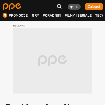
Zaloguj
ierdź
PROMOCJE
GRY
PORADNIKI
FILMY I SERIALE
TECH