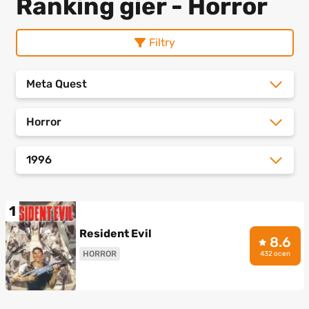
Ranking gier - Horror
Filtry
Meta Quest
Horror
1996
1
Resident Evil
8.6
HORROR
432 ocen