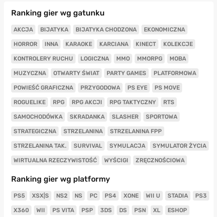
Ranking gier wg gatunku
AKCJA
BIJATYKA
BIJATYKA CHODZONA
EKONOMICZNA
HORROR
INNA
KARAOKE
KARCIANA
KINECT
KOLEKCJE
KONTROLERY RUCHU
LOGICZNA
MMO
MMORPG
MOBA
MUZYCZNA
OTWARTY ŚWIAT
PARTY GAMES
PLATFORMOWA
POWIEŚĆ GRAFICZNA
PRZYGODOWA
PS EYE
PS MOVE
ROGUELIKE
RPG
RPG AKCJI
RPG TAKTYCZNY
RTS
SAMOCHODÓWKA
SKRADANKA
SLASHER
SPORTOWA
STRATEGICZNA
STRZELANINA
STRZELANINA FPP
STRZELANINA TAK.
SURVIVAL
SYMULACJA
SYMULATOR ŻYCIA
WIRTUALNA RZECZYWISTOŚĆ
WYŚCIGI
ZRĘCZNOŚCIOWA
Ranking gier wg platformy
PS5
XSX|S
NS2
NS
PC
PS4
XONE
WII U
STADIA
PS3
X360
WII
PS VITA
PSP
3DS
DS
PSN
XL
ESHOP