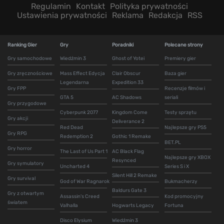
Regulamin
Kontakt
Polityka prywatności
Ustawienia prywatności
Reklama
Redakcja
RSS
Ranking Gier
Gry
Poradniki
Polecane strony
Gry samochodowe
Wiedźmin 3
Ghost of Yotei
Premiery gier
Gry zręcznościowe
Mass Effect Edycja
Clair Obscur
Baza gier
Legendarna
Expedition 33
Gry FPP
Recenzje filmów i
GTA 5
AC Shadows
seriali
Gry przygodowe
Cyberpunk 2077
Kingdom Come
Testy sprzętu
Gry akcji
Deliverance 2
Red Dead
Najlepsze gry PS5
Gry RPG
Redemption 2
Gothic 1 Remake
BET.PL
Gry horror
The Last of Us Part 1
AC Black Flag
Najlepsze gry XBOX
Resynced
Gry symulatory
Uncharted 4
Series S i X
Silent Hill 2 Remake
Gry survival
God of War Ragnarok
Bukmacherzy
Baldurs Gate 3
Gry z otwartym
Assassin's Creed
Kod promocyjny
światem
Valhalla
Hogwarts Legacy
Fortuna
Disco Elysium
Wiedźmin 3