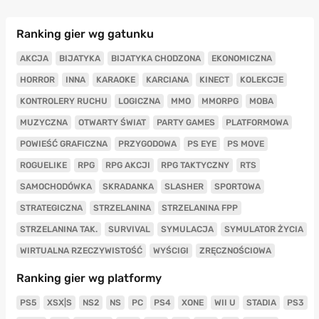
Ranking gier wg gatunku
AKCJA
BIJATYKA
BIJATYKA CHODZONA
EKONOMICZNA
HORROR
INNA
KARAOKE
KARCIANA
KINECT
KOLEKCJE
KONTROLERY RUCHU
LOGICZNA
MMO
MMORPG
MOBA
MUZYCZNA
OTWARTY ŚWIAT
PARTY GAMES
PLATFORMOWA
POWIEŚĆ GRAFICZNA
PRZYGODOWA
PS EYE
PS MOVE
ROGUELIKE
RPG
RPG AKCJI
RPG TAKTYCZNY
RTS
SAMOCHODÓWKA
SKRADANKA
SLASHER
SPORTOWA
STRATEGICZNA
STRZELANINA
STRZELANINA FPP
STRZELANINA TAK.
SURVIVAL
SYMULACJA
SYMULATOR ŻYCIA
WIRTUALNA RZECZYWISTOŚĆ
WYŚCIGI
ZRĘCZNOŚCIOWA
Ranking gier wg platformy
PS5
XSX|S
NS2
NS
PC
PS4
XONE
WII U
STADIA
PS3