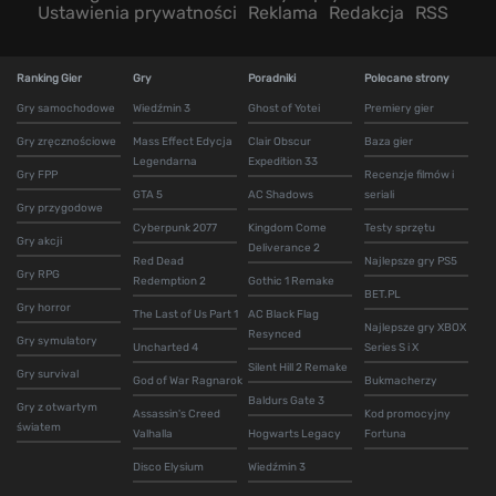
Ustawienia prywatności
Reklama
Redakcja
RSS
Ranking Gier
Gry
Poradniki
Polecane strony
Gry samochodowe
Wiedźmin 3
Ghost of Yotei
Premiery gier
Gry zręcznościowe
Mass Effect Edycja
Clair Obscur
Baza gier
Legendarna
Expedition 33
Gry FPP
Recenzje filmów i
GTA 5
AC Shadows
seriali
Gry przygodowe
Cyberpunk 2077
Kingdom Come
Testy sprzętu
Gry akcji
Deliverance 2
Red Dead
Najlepsze gry PS5
Gry RPG
Redemption 2
Gothic 1 Remake
BET.PL
Gry horror
The Last of Us Part 1
AC Black Flag
Najlepsze gry XBOX
Resynced
Gry symulatory
Uncharted 4
Series S i X
Silent Hill 2 Remake
Gry survival
God of War Ragnarok
Bukmacherzy
Baldurs Gate 3
Gry z otwartym
Assassin's Creed
Kod promocyjny
światem
Valhalla
Hogwarts Legacy
Fortuna
Disco Elysium
Wiedźmin 3