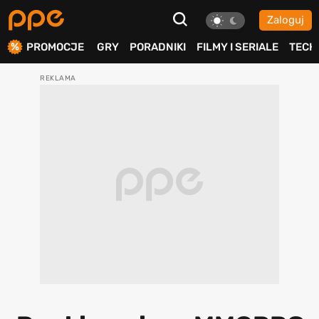
Zaloguj
ierdź
PROMOCJE
GRY
PORADNIKI
FILMY I SERIALE
TECH