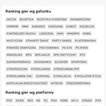
Ranking gier wg gatunku
AKCJA
BIJATYKA
BIJATYKA CHODZONA
EKONOMICZNA
HORROR
INNA
KARAOKE
KARCIANA
KINECT
KOLEKCJE
KONTROLERY RUCHU
LOGICZNA
MMO
MMORPG
MOBA
MUZYCZNA
OTWARTY ŚWIAT
PARTY GAMES
PLATFORMOWA
POWIEŚĆ GRAFICZNA
PRZYGODOWA
PS EYE
PS MOVE
ROGUELIKE
RPG
RPG AKCJI
RPG TAKTYCZNY
RTS
SAMOCHODÓWKA
SKRADANKA
SLASHER
SPORTOWA
STRATEGICZNA
STRZELANINA
STRZELANINA FPP
STRZELANINA TAK.
SURVIVAL
SYMULACJA
SYMULATOR ŻYCIA
WIRTUALNA RZECZYWISTOŚĆ
WYŚCIGI
ZRĘCZNOŚCIOWA
Ranking gier wg platformy
PS5
XSX|S
NS2
NS
PC
PS4
XONE
WII U
STADIA
PS3