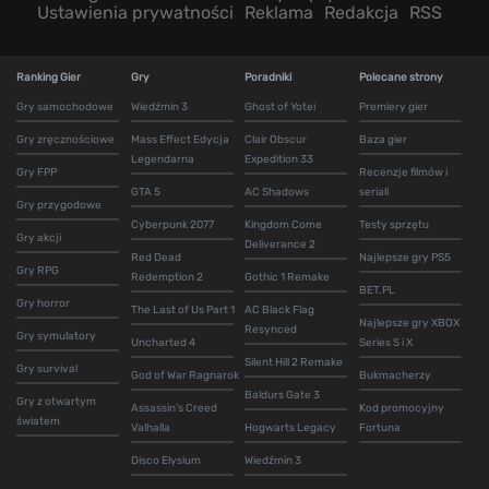
Ustawienia prywatności
Reklama
Redakcja
RSS
Ranking Gier
Gry
Poradniki
Polecane strony
Gry samochodowe
Wiedźmin 3
Ghost of Yotei
Premiery gier
Gry zręcznościowe
Mass Effect Edycja
Clair Obscur
Baza gier
Legendarna
Expedition 33
Gry FPP
Recenzje filmów i
GTA 5
AC Shadows
seriali
Gry przygodowe
Cyberpunk 2077
Kingdom Come
Testy sprzętu
Gry akcji
Deliverance 2
Red Dead
Najlepsze gry PS5
Gry RPG
Redemption 2
Gothic 1 Remake
BET.PL
Gry horror
The Last of Us Part 1
AC Black Flag
Najlepsze gry XBOX
Resynced
Gry symulatory
Uncharted 4
Series S i X
Silent Hill 2 Remake
Gry survival
God of War Ragnarok
Bukmacherzy
Baldurs Gate 3
Gry z otwartym
Assassin's Creed
Kod promocyjny
światem
Valhalla
Hogwarts Legacy
Fortuna
Disco Elysium
Wiedźmin 3