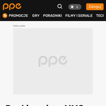
Zaloguj
ierdź
PROMOCJE
GRY
PORADNIKI
FILMY I SERIALE
TECH