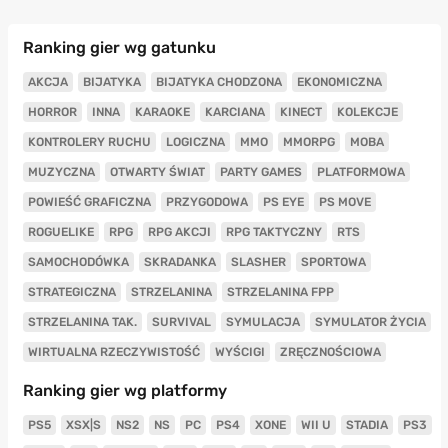
Ranking gier wg gatunku
AKCJA
BIJATYKA
BIJATYKA CHODZONA
EKONOMICZNA
HORROR
INNA
KARAOKE
KARCIANA
KINECT
KOLEKCJE
KONTROLERY RUCHU
LOGICZNA
MMO
MMORPG
MOBA
MUZYCZNA
OTWARTY ŚWIAT
PARTY GAMES
PLATFORMOWA
POWIEŚĆ GRAFICZNA
PRZYGODOWA
PS EYE
PS MOVE
ROGUELIKE
RPG
RPG AKCJI
RPG TAKTYCZNY
RTS
SAMOCHODÓWKA
SKRADANKA
SLASHER
SPORTOWA
STRATEGICZNA
STRZELANINA
STRZELANINA FPP
STRZELANINA TAK.
SURVIVAL
SYMULACJA
SYMULATOR ŻYCIA
WIRTUALNA RZECZYWISTOŚĆ
WYŚCIGI
ZRĘCZNOŚCIOWA
Ranking gier wg platformy
PS5
XSX|S
NS2
NS
PC
PS4
XONE
WII U
STADIA
PS3