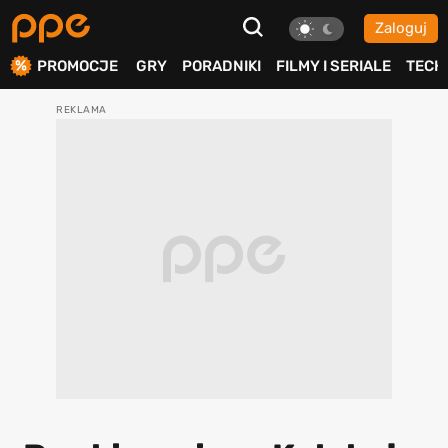
Zaloguj
ierdź
PROMOCJE
GRY
PORADNIKI
FILMY I SERIALE
TECH