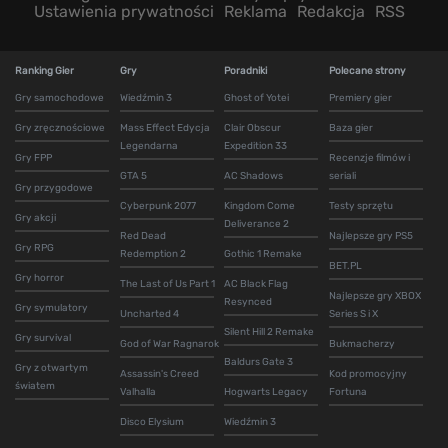
Ustawienia prywatności
Reklama
Redakcja
RSS
Ranking Gier
Gry
Poradniki
Polecane strony
Gry samochodowe
Wiedźmin 3
Ghost of Yotei
Premiery gier
Gry zręcznościowe
Mass Effect Edycja
Clair Obscur
Baza gier
Legendarna
Expedition 33
Gry FPP
Recenzje filmów i
GTA 5
AC Shadows
seriali
Gry przygodowe
Cyberpunk 2077
Kingdom Come
Testy sprzętu
Gry akcji
Deliverance 2
Red Dead
Najlepsze gry PS5
Gry RPG
Redemption 2
Gothic 1 Remake
BET.PL
Gry horror
The Last of Us Part 1
AC Black Flag
Najlepsze gry XBOX
Resynced
Gry symulatory
Uncharted 4
Series S i X
Silent Hill 2 Remake
Gry survival
God of War Ragnarok
Bukmacherzy
Baldurs Gate 3
Gry z otwartym
Assassin's Creed
Kod promocyjny
światem
Valhalla
Hogwarts Legacy
Fortuna
Disco Elysium
Wiedźmin 3