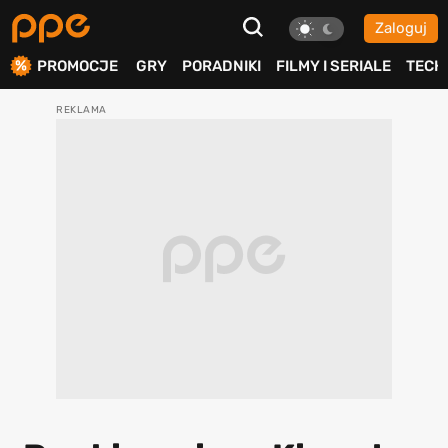
Zaloguj
ierdź
PROMOCJE
GRY
PORADNIKI
FILMY I SERIALE
TECH