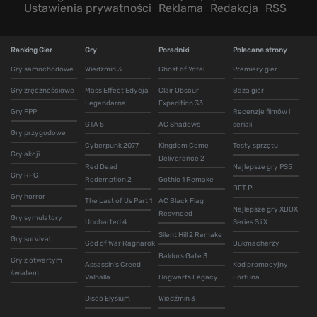
Ustawienia prywatności
Reklama
Redakcja
RSS
Ranking Gier
Gry
Poradniki
Polecane strony
Gry samochodowe
Wiedźmin 3
Ghost of Yotei
Premiery gier
Gry zręcznościowe
Mass Effect Edycja
Clair Obscur
Baza gier
Legendarna
Expedition 33
Gry FPP
Recenzje filmów i
GTA 5
AC Shadows
seriali
Gry przygodowe
Cyberpunk 2077
Kingdom Come
Testy sprzętu
Gry akcji
Deliverance 2
Red Dead
Najlepsze gry PS5
Gry RPG
Redemption 2
Gothic 1 Remake
BET.PL
Gry horror
The Last of Us Part 1
AC Black Flag
Najlepsze gry XBOX
Resynced
Gry symulatory
Uncharted 4
Series S i X
Silent Hill 2 Remake
Gry survival
God of War Ragnarok
Bukmacherzy
Baldurs Gate 3
Gry z otwartym
Assassin's Creed
Kod promocyjny
światem
Valhalla
Hogwarts Legacy
Fortuna
Disco Elysium
Wiedźmin 3