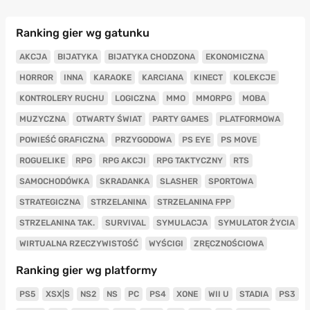
Ranking gier wg gatunku
AKCJA
BIJATYKA
BIJATYKA CHODZONA
EKONOMICZNA
HORROR
INNA
KARAOKE
KARCIANA
KINECT
KOLEKCJE
KONTROLERY RUCHU
LOGICZNA
MMO
MMORPG
MOBA
MUZYCZNA
OTWARTY ŚWIAT
PARTY GAMES
PLATFORMOWA
POWIEŚĆ GRAFICZNA
PRZYGODOWA
PS EYE
PS MOVE
ROGUELIKE
RPG
RPG AKCJI
RPG TAKTYCZNY
RTS
SAMOCHODÓWKA
SKRADANKA
SLASHER
SPORTOWA
STRATEGICZNA
STRZELANINA
STRZELANINA FPP
STRZELANINA TAK.
SURVIVAL
SYMULACJA
SYMULATOR ŻYCIA
WIRTUALNA RZECZYWISTOŚĆ
WYŚCIGI
ZRĘCZNOŚCIOWA
Ranking gier wg platformy
PS5
XSX|S
NS2
NS
PC
PS4
XONE
WII U
STADIA
PS3