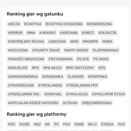
Ranking gier wg gatunku
AKCJA
BIJATYKA
BIJATYKA CHODZONA
EKONOMICZNA
HORROR
INNA
KARAOKE
KARCIANA
KINECT
KOLEKCJE
KONTROLERY RUCHU
LOGICZNA
MMO
MMORPG
MOBA
MUZYCZNA
OTWARTY ŚWIAT
PARTY GAMES
PLATFORMOWA
POWIEŚĆ GRAFICZNA
PRZYGODOWA
PS EYE
PS MOVE
ROGUELIKE
RPG
RPG AKCJI
RPG TAKTYCZNY
RTS
SAMOCHODÓWKA
SKRADANKA
SLASHER
SPORTOWA
STRATEGICZNA
STRZELANINA
STRZELANINA FPP
STRZELANINA TAK.
SURVIVAL
SYMULACJA
SYMULATOR ŻYCIA
WIRTUALNA RZECZYWISTOŚĆ
WYŚCIGI
ZRĘCZNOŚCIOWA
Ranking gier wg platformy
PS5
XSX|S
NS2
NS
PC
PS4
XONE
WII U
STADIA
PS3