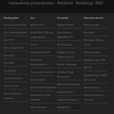
Ustawienia prywatności
Reklama
Redakcja
RSS
Ranking Gier
Gry
Poradniki
Polecane strony
Gry samochodowe
Wiedźmin 3
Ghost of Yotei
Premiery gier
Gry zręcznościowe
Mass Effect Edycja
Clair Obscur
Baza gier
Legendarna
Expedition 33
Gry FPP
Recenzje filmów i
GTA 5
AC Shadows
seriali
Gry przygodowe
Cyberpunk 2077
Kingdom Come
Testy sprzętu
Gry akcji
Deliverance 2
Red Dead
Najlepsze gry PS5
Gry RPG
Redemption 2
Gothic 1 Remake
BET.PL
Gry horror
The Last of Us Part 1
AC Black Flag
Najlepsze gry XBOX
Resynced
Gry symulatory
Uncharted 4
Series S i X
Silent Hill 2 Remake
Gry survival
God of War Ragnarok
Bukmacherzy
Baldurs Gate 3
Gry z otwartym
Assassin's Creed
Kod promocyjny
światem
Valhalla
Hogwarts Legacy
Fortuna
Disco Elysium
Wiedźmin 3