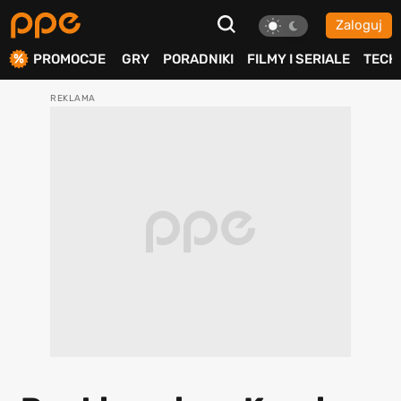
Zaloguj
ierdź
PROMOCJE
GRY
PORADNIKI
FILMY I SERIALE
TECH