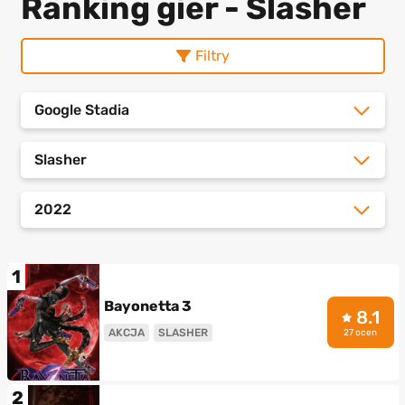
Ranking gier - Slasher
Filtry
Google Stadia
Slasher
2022
1
Bayonetta 3
8.1
AKCJA
SLASHER
27 ocen
2