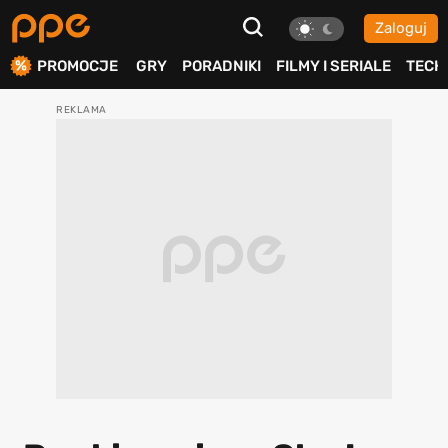
Zaloguj
ierdź
PROMOCJE
GRY
PORADNIKI
FILMY I SERIALE
TECH