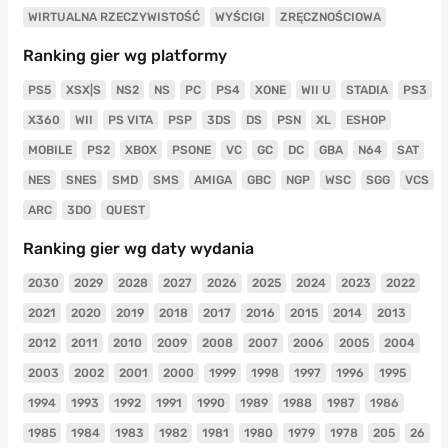
WIRTUALNA RZECZYWISTOŚĆ
WYŚCIGI
ZRĘCZNOŚCIOWA
Ranking gier wg platformy
PS5
XSX|S
NS2
NS
PC
PS4
XONE
WII U
STADIA
PS3
X360
WII
PS VITA
PSP
3DS
DS
PSN
XL
ESHOP
MOBILE
PS2
XBOX
PSONE
VC
GC
DC
GBA
N64
SAT
NES
SNES
SMD
SMS
AMIGA
GBC
NGP
WSC
SGG
VCS
ARC
3DO
QUEST
Ranking gier wg daty wydania
2030
2029
2028
2027
2026
2025
2024
2023
2022
2021
2020
2019
2018
2017
2016
2015
2014
2013
2012
2011
2010
2009
2008
2007
2006
2005
2004
2003
2002
2001
2000
1999
1998
1997
1996
1995
1994
1993
1992
1991
1990
1989
1988
1987
1986
1985
1984
1983
1982
1981
1980
1979
1978
205
26