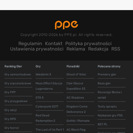
Copyright 2010-2026 by PPE.pl. All rights reserved.
Regulamin
Kontakt
Polityka prywatności
Ustawienia prywatności
Reklama
Redakcja
RSS
Ranking Gier
Gry
Poradniki
Polecane strony
Gry samochodowe
Wiedźmin 3
Ghost of Yotei
Premiery gier
Gry zręcznościowe
Mass Effect Edycja
Clair Obscur
Baza gier
Legendarna
Expedition 33
Gry FPP
Recenzje filmów i
GTA 5
AC Shadows
seriali
Gry przygodowe
Cyberpunk 2077
Kingdom Come
Testy sprzętu
Gry akcji
Deliverance 2
Red Dead
Najlepsze gry PS5
Gry RPG
Redemption 2
Gothic 1 Remake
BET.PL
Gry horror
The Last of Us Part 1
AC Black Flag