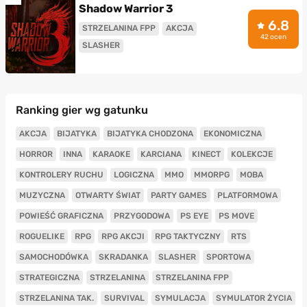
Shadow Warrior 3
6.8
STRZELANINA FPP
AKCJA
42 ocen
SLASHER
Ranking gier wg gatunku
AKCJA
BIJATYKA
BIJATYKA CHODZONA
EKONOMICZNA
HORROR
INNA
KARAOKE
KARCIANA
KINECT
KOLEKCJE
KONTROLERY RUCHU
LOGICZNA
MMO
MMORPG
MOBA
MUZYCZNA
OTWARTY ŚWIAT
PARTY GAMES
PLATFORMOWA
POWIEŚĆ GRAFICZNA
PRZYGODOWA
PS EYE
PS MOVE
ROGUELIKE
RPG
RPG AKCJI
RPG TAKTYCZNY
RTS
SAMOCHODÓWKA
SKRADANKA
SLASHER
SPORTOWA
STRATEGICZNA
STRZELANINA
STRZELANINA FPP
STRZELANINA TAK.
SURVIVAL
SYMULACJA
SYMULATOR ŻYCIA