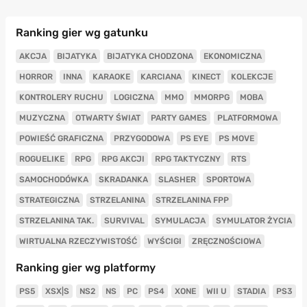
Ranking gier wg gatunku
AKCJA
BIJATYKA
BIJATYKA CHODZONA
EKONOMICZNA
HORROR
INNA
KARAOKE
KARCIANA
KINECT
KOLEKCJE
KONTROLERY RUCHU
LOGICZNA
MMO
MMORPG
MOBA
MUZYCZNA
OTWARTY ŚWIAT
PARTY GAMES
PLATFORMOWA
POWIEŚĆ GRAFICZNA
PRZYGODOWA
PS EYE
PS MOVE
ROGUELIKE
RPG
RPG AKCJI
RPG TAKTYCZNY
RTS
SAMOCHODÓWKA
SKRADANKA
SLASHER
SPORTOWA
STRATEGICZNA
STRZELANINA
STRZELANINA FPP
STRZELANINA TAK.
SURVIVAL
SYMULACJA
SYMULATOR ŻYCIA
WIRTUALNA RZECZYWISTOŚĆ
WYŚCIGI
ZRĘCZNOŚCIOWA
Ranking gier wg platformy
PS5
XSX|S
NS2
NS
PC
PS4
XONE
WII U
STADIA
PS3