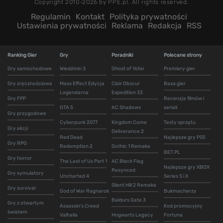
Copyright 2010-2026 by PPE.pl. All rights reserved.
Regulamin
Kontakt
Polityka prywatności
Ustawienia prywatności
Reklama
Redakcja
RSS
Ranking Gier
Gry
Poradniki
Polecane strony
Gry samochodowe
Wiedźmin 3
Ghost of Yotei
Premiery gier
Gry zręcznościowe
Mass Effect Edycja
Clair Obscur
Baza gier
Legendarna
Expedition 33
Gry FPP
Recenzje filmów i
GTA 5
AC Shadows
seriali
Gry przygodowe
Cyberpunk 2077
Kingdom Come
Testy sprzętu
Gry akcji
Deliverance 2
Red Dead
Najlepsze gry PS5
Gry RPG
Redemption 2
Gothic 1 Remake
BET.PL
Gry horror
The Last of Us Part 1
AC Black Flag
Najlepsze gry XBOX
Resynced
Gry symulatory
Uncharted 4
Series S i X
Silent Hill 2 Remake
Gry survival
God of War Ragnarok
Bukmacherzy
Baldurs Gate 3
Gry z otwartym
Assassin's Creed
Kod promocyjny
światem
Valhalla
Hogwarts Legacy
Fortuna