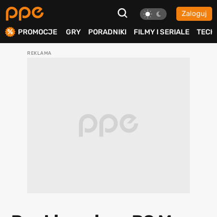
Zaloguj
ierdź
PROMOCJE
GRY
PORADNIKI
FILMY I SERIALE
TECH