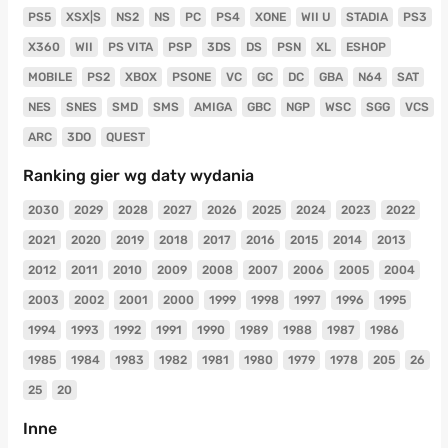
PS5
XSX|S
NS2
NS
PC
PS4
XONE
WII U
STADIA
PS3
X360
WII
PS VITA
PSP
3DS
DS
PSN
XL
ESHOP
MOBILE
PS2
XBOX
PSONE
VC
GC
DC
GBA
N64
SAT
NES
SNES
SMD
SMS
AMIGA
GBC
NGP
WSC
SGG
VCS
ARC
3DO
QUEST
Ranking gier wg daty wydania
2030
2029
2028
2027
2026
2025
2024
2023
2022
2021
2020
2019
2018
2017
2016
2015
2014
2013
2012
2011
2010
2009
2008
2007
2006
2005
2004
2003
2002
2001
2000
1999
1998
1997
1996
1995
1994
1993
1992
1991
1990
1989
1988
1987
1986
1985
1984
1983
1982
1981
1980
1979
1978
205
26
25
20
Inne