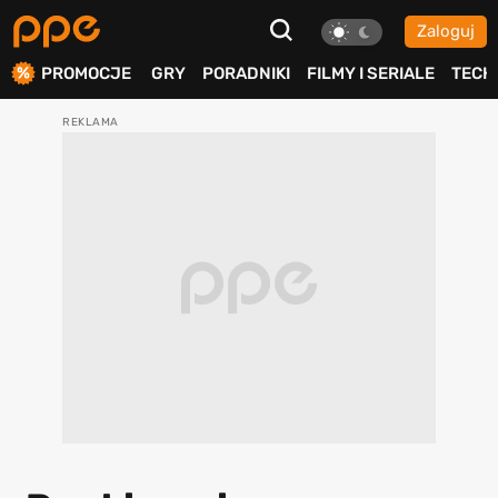
Zaloguj
ierdź
PROMOCJE
GRY
PORADNIKI
FILMY I SERIALE
TECH