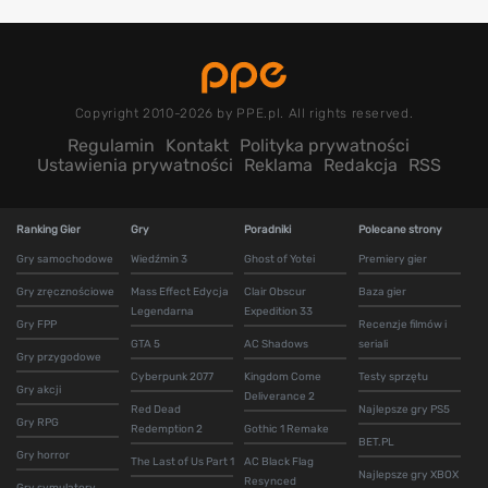
Copyright 2010-2026 by PPE.pl. All rights reserved.
Regulamin
Kontakt
Polityka prywatności
Ustawienia prywatności
Reklama
Redakcja
RSS
Ranking Gier
Gry
Poradniki
Polecane strony
Gry samochodowe
Wiedźmin 3
Ghost of Yotei
Premiery gier
Gry zręcznościowe
Mass Effect Edycja
Clair Obscur
Baza gier
Legendarna
Expedition 33
Gry FPP
Recenzje filmów i
GTA 5
AC Shadows
seriali
Gry przygodowe
Cyberpunk 2077
Kingdom Come
Testy sprzętu
Gry akcji
Deliverance 2
Red Dead
Najlepsze gry PS5
Gry RPG
Redemption 2
Gothic 1 Remake
BET.PL
Gry horror
The Last of Us Part 1
AC Black Flag
Najlepsze gry XBOX
Resynced