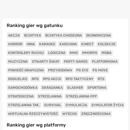
Ranking gier wg gatunku
AKCJA
BIJATYKA
BIJATYKA CHODZONA
EKONOMICZNA
HORROR
INNA
KARAOKE
KARCIANA
KINECT
KOLEKCJE
KONTROLERY RUCHU
LOGICZNA
MMO
MMORPG
MOBA
MUZYCZNA
OTWARTY ŚWIAT
PARTY GAMES
PLATFORMOWA
POWIEŚĆ GRAFICZNA
PRZYGODOWA
PS EYE
PS MOVE
ROGUELIKE
RPG
RPG AKCJI
RPG TAKTYCZNY
RTS
SAMOCHODÓWKA
SKRADANKA
SLASHER
SPORTOWA
STRATEGICZNA
STRZELANINA
STRZELANINA FPP
STRZELANINA TAK.
SURVIVAL
SYMULACJA
SYMULATOR ŻYCIA
WIRTUALNA RZECZYWISTOŚĆ
WYŚCIGI
ZRĘCZNOŚCIOWA
Ranking gier wg platformy