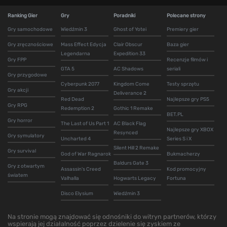
Ranking Gier
Gry
Poradniki
Polecane strony
Gry samochodowe
Wiedźmin 3
Ghost of Yotei
Premiery gier
Gry zręcznościowe
Mass Effect Edycja
Clair Obscur
Baza gier
Legendarna
Expedition 33
Gry FPP
Recenzje filmów i
GTA 5
AC Shadows
seriali
Gry przygodowe
Cyberpunk 2077
Kingdom Come
Testy sprzętu
Gry akcji
Deliverance 2
Red Dead
Najlepsze gry PS5
Gry RPG
Redemption 2
Gothic 1 Remake
BET.PL
Gry horror
The Last of Us Part 1
AC Black Flag
Najlepsze gry XBOX
Resynced
Gry symulatory
Uncharted 4
Series S i X
Silent Hill 2 Remake
Gry survival
God of War Ragnarok
Bukmacherzy
Baldurs Gate 3
Gry z otwartym
Assassin's Creed
Kod promocyjny
światem
Valhalla
Hogwarts Legacy
Fortuna
Disco Elysium
Wiedźmin 3
Na stronie mogą znajdować się odnośniki do witryn partnerów, którzy
wspierają jej działalność poprzez dzielenie się zyskiem ze