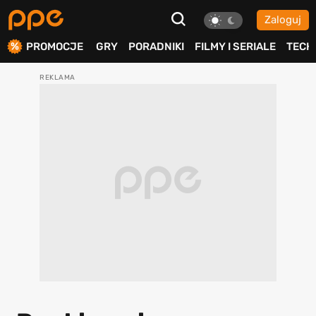
Zaloguj
ierdź
PROMOCJE
GRY
PORADNIKI
FILMY I SERIALE
TECH