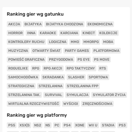
Ranking gier wg gatunku
AKCJA
BIJATYKA
BIJATYKA CHODZONA
EKONOMICZNA
HORROR
INNA
KARAOKE
KARCIANA
KINECT
KOLEKCJE
KONTROLERY RUCHU
LOGICZNA
MMO
MMORPG
MOBA
MUZYCZNA
OTWARTY ŚWIAT
PARTY GAMES
PLATFORMOWA
POWIEŚĆ GRAFICZNA
PRZYGODOWA
PS EYE
PS MOVE
ROGUELIKE
RPG
RPG AKCJI
RPG TAKTYCZNY
RTS
SAMOCHODÓWKA
SKRADANKA
SLASHER
SPORTOWA
STRATEGICZNA
STRZELANINA
STRZELANINA FPP
STRZELANINA TAK.
SURVIVAL
SYMULACJA
SYMULATOR ŻYCIA
WIRTUALNA RZECZYWISTOŚĆ
WYŚCIGI
ZRĘCZNOŚCIOWA
Ranking gier wg platformy
PS5
XSX|S
NS2
NS
PC
PS4
XONE
WII U
STADIA
PS3