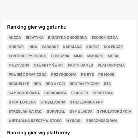
Ranking gier wg gatunku
AKCJA
BIJATYKA
BIJATYKA CHODZONA
EKONOMICZNA
HORROR
INNA
KARAOKE
KARCIANA
KINECT
KOLEKCJE
KONTROLERY RUCHU
LOGICZNA
MMO
MMORPG
MOBA
MUZYCZNA
OTWARTY ŚWIAT
PARTY GAMES
PLATFORMOWA
POWIEŚĆ GRAFICZNA
PRZYGODOWA
PS EYE
PS MOVE
ROGUELIKE
RPG
RPG AKCJI
RPG TAKTYCZNY
RTS
SAMOCHODÓWKA
SKRADANKA
SLASHER
SPORTOWA
STRATEGICZNA
STRZELANINA
STRZELANINA FPP
STRZELANINA TAK.
SURVIVAL
SYMULACJA
SYMULATOR ŻYCIA
WIRTUALNA RZECZYWISTOŚĆ
WYŚCIGI
ZRĘCZNOŚCIOWA
Ranking gier wg platformy