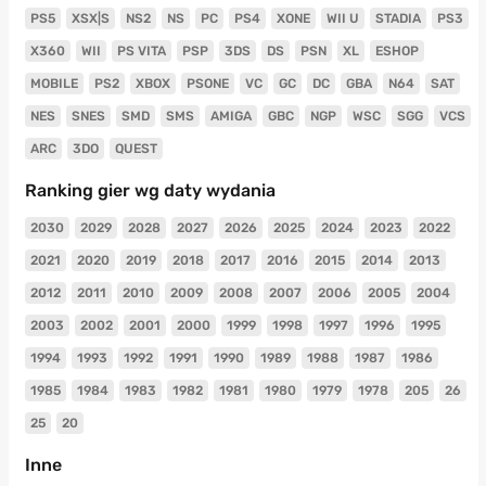
PS5
XSX|S
NS2
NS
PC
PS4
XONE
WII U
STADIA
PS3
X360
WII
PS VITA
PSP
3DS
DS
PSN
XL
ESHOP
MOBILE
PS2
XBOX
PSONE
VC
GC
DC
GBA
N64
SAT
NES
SNES
SMD
SMS
AMIGA
GBC
NGP
WSC
SGG
VCS
ARC
3DO
QUEST
Ranking gier wg daty wydania
2030
2029
2028
2027
2026
2025
2024
2023
2022
2021
2020
2019
2018
2017
2016
2015
2014
2013
2012
2011
2010
2009
2008
2007
2006
2005
2004
2003
2002
2001
2000
1999
1998
1997
1996
1995
1994
1993
1992
1991
1990
1989
1988
1987
1986
1985
1984
1983
1982
1981
1980
1979
1978
205
26
25
20
Inne