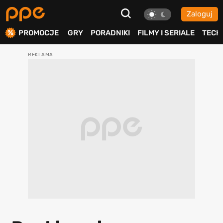
Zaloguj
ierdź
PROMOCJE
GRY
PORADNIKI
FILMY I SERIALE
TECH