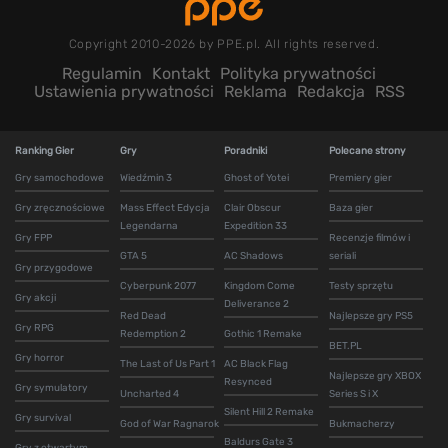
Copyright 2010-2026 by PPE.pl. All rights reserved.
Regulamin
Kontakt
Polityka prywatności
Ustawienia prywatności
Reklama
Redakcja
RSS
Ranking Gier
Gry
Poradniki
Polecane strony
Gry samochodowe
Wiedźmin 3
Ghost of Yotei
Premiery gier
Gry zręcznościowe
Mass Effect Edycja
Clair Obscur
Baza gier
Legendarna
Expedition 33
Gry FPP
Recenzje filmów i
GTA 5
AC Shadows
seriali
Gry przygodowe
Cyberpunk 2077
Kingdom Come
Testy sprzętu
Gry akcji
Deliverance 2
Red Dead
Najlepsze gry PS5
Gry RPG
Redemption 2
Gothic 1 Remake
BET.PL
Gry horror
The Last of Us Part 1
AC Black Flag
Najlepsze gry XBOX
Resynced
Gry symulatory
Uncharted 4
Series S i X
Silent Hill 2 Remake
Gry survival
God of War Ragnarok
Bukmacherzy
Baldurs Gate 3