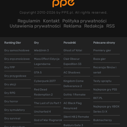
Copyright 2010-2026 by PPE.pl. All rights reserved.
Regulamin
Kontakt
Polityka prywatności
Ustawienia prywatności
Reklama
Redakcja
RSS
Ranking Gier
Gry
Poradniki
Polecane strony
Gry samochodowe
Wiedźmin 3
Ghost of Yotei
Premiery gier
Gry zręcznościowe
Mass Effect Edycja
Clair Obscur
Baza gier
Legendarna
Expedition 33
Gry FPP
Recenzje filmów i
GTA 5
AC Shadows
seriali
Gry przygodowe
Cyberpunk 2077
Kingdom Come
Testy sprzętu
Gry akcji
Deliverance 2
Red Dead
Najlepsze gry PS5
Gry RPG
Redemption 2
Gothic 1 Remake
BET.PL
Gry horror
The Last of Us Part 1
AC Black Flag
Najlepsze gry XBOX
Resynced
Gry symulatory
Uncharted 4
Series S i X
Silent Hill 2 Remake
Gry survival
God of War Ragnarok
Bukmacherzy
Baldurs Gate 3