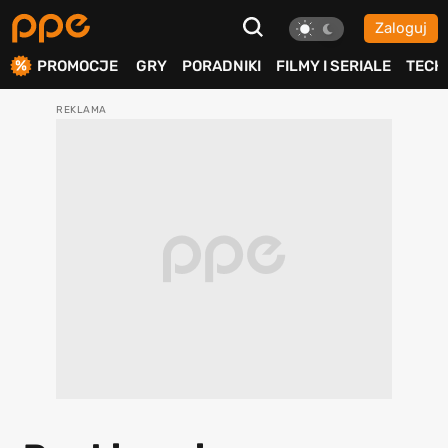
Zaloguj
ierdź
PROMOCJE
GRY
PORADNIKI
FILMY I SERIALE
TECH