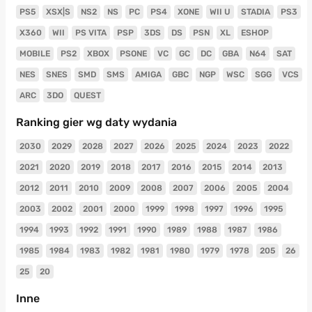
PS5
XSX|S
NS2
NS
PC
PS4
XONE
WII U
STADIA
PS3
X360
WII
PS VITA
PSP
3DS
DS
PSN
XL
ESHOP
MOBILE
PS2
XBOX
PSONE
VC
GC
DC
GBA
N64
SAT
NES
SNES
SMD
SMS
AMIGA
GBC
NGP
WSC
SGG
VCS
ARC
3DO
QUEST
Ranking gier wg daty wydania
2030
2029
2028
2027
2026
2025
2024
2023
2022
2021
2020
2019
2018
2017
2016
2015
2014
2013
2012
2011
2010
2009
2008
2007
2006
2005
2004
2003
2002
2001
2000
1999
1998
1997
1996
1995
1994
1993
1992
1991
1990
1989
1988
1987
1986
1985
1984
1983
1982
1981
1980
1979
1978
205
26
25
20
Inne