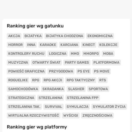
Ranking gier wg gatunku
AKCJA
BIJATYKA
BIJATYKA CHODZONA
EKONOMICZNA
HORROR
INNA
KARAOKE
KARCIANA
KINECT
KOLEKCJE
KONTROLERY RUCHU
LOGICZNA
MMO
MMORPG
MOBA
MUZYCZNA
OTWARTY ŚWIAT
PARTY GAMES
PLATFORMOWA
POWIEŚĆ GRAFICZNA
PRZYGODOWA
PS EYE
PS MOVE
ROGUELIKE
RPG
RPG AKCJI
RPG TAKTYCZNY
RTS
SAMOCHODÓWKA
SKRADANKA
SLASHER
SPORTOWA
STRATEGICZNA
STRZELANINA
STRZELANINA FPP
STRZELANINA TAK.
SURVIVAL
SYMULACJA
SYMULATOR ŻYCIA
WIRTUALNA RZECZYWISTOŚĆ
WYŚCIGI
ZRĘCZNOŚCIOWA
Ranking gier wg platformy