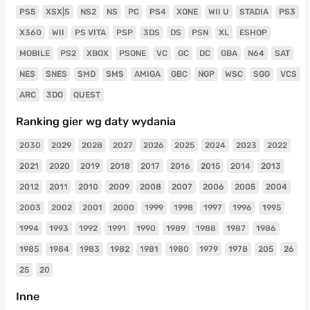
PS5
XSX|S
NS2
NS
PC
PS4
XONE
WII U
STADIA
PS3
X360
WII
PS VITA
PSP
3DS
DS
PSN
XL
ESHOP
MOBILE
PS2
XBOX
PSONE
VC
GC
DC
GBA
N64
SAT
NES
SNES
SMD
SMS
AMIGA
GBC
NGP
WSC
SGG
VCS
ARC
3DO
QUEST
Ranking gier wg daty wydania
2030
2029
2028
2027
2026
2025
2024
2023
2022
2021
2020
2019
2018
2017
2016
2015
2014
2013
2012
2011
2010
2009
2008
2007
2006
2005
2004
2003
2002
2001
2000
1999
1998
1997
1996
1995
1994
1993
1992
1991
1990
1989
1988
1987
1986
1985
1984
1983
1982
1981
1980
1979
1978
205
26
25
20
Inne