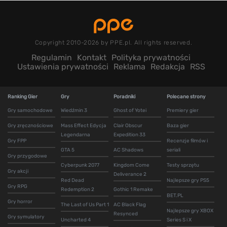
Copyright 2010-2026 by PPE.pl. All rights reserved.
Regulamin
Kontakt
Polityka prywatności
Ustawienia prywatności
Reklama
Redakcja
RSS
Ranking Gier
Gry
Poradniki
Polecane strony
Gry samochodowe
Wiedźmin 3
Ghost of Yotei
Premiery gier
Gry zręcznościowe
Mass Effect Edycja
Clair Obscur
Baza gier
Legendarna
Expedition 33
Gry FPP
Recenzje filmów i
GTA 5
AC Shadows
seriali
Gry przygodowe
Cyberpunk 2077
Kingdom Come
Testy sprzętu
Gry akcji
Deliverance 2
Red Dead
Najlepsze gry PS5
Gry RPG
Redemption 2
Gothic 1 Remake
BET.PL
Gry horror
The Last of Us Part 1
AC Black Flag
Najlepsze gry XBOX
Resynced
Gry symulatory
Uncharted 4
Series S i X