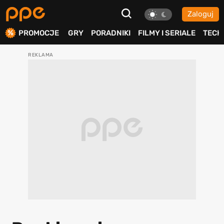
Zaloguj
ierdź
PROMOCJE
GRY
PORADNIKI
FILMY I SERIALE
TECH