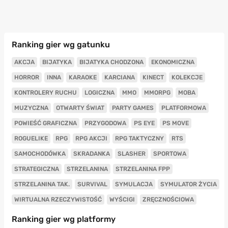
Ranking gier wg gatunku
AKCJA
BIJATYKA
BIJATYKA CHODZONA
EKONOMICZNA
HORROR
INNA
KARAOKE
KARCIANA
KINECT
KOLEKCJE
KONTROLERY RUCHU
LOGICZNA
MMO
MMORPG
MOBA
MUZYCZNA
OTWARTY ŚWIAT
PARTY GAMES
PLATFORMOWA
POWIEŚĆ GRAFICZNA
PRZYGODOWA
PS EYE
PS MOVE
ROGUELIKE
RPG
RPG AKCJI
RPG TAKTYCZNY
RTS
SAMOCHODÓWKA
SKRADANKA
SLASHER
SPORTOWA
STRATEGICZNA
STRZELANINA
STRZELANINA FPP
STRZELANINA TAK.
SURVIVAL
SYMULACJA
SYMULATOR ŻYCIA
WIRTUALNA RZECZYWISTOŚĆ
WYŚCIGI
ZRĘCZNOŚCIOWA
Ranking gier wg platformy