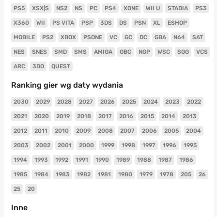
PS5
XSX|S
NS2
NS
PC
PS4
XONE
WII U
STADIA
PS3
X360
WII
PS VITA
PSP
3DS
DS
PSN
XL
ESHOP
MOBILE
PS2
XBOX
PSONE
VC
GC
DC
GBA
N64
SAT
NES
SNES
SMD
SMS
AMIGA
GBC
NGP
WSC
SGG
VCS
ARC
3DO
QUEST
Ranking gier wg daty wydania
2030
2029
2028
2027
2026
2025
2024
2023
2022
2021
2020
2019
2018
2017
2016
2015
2014
2013
2012
2011
2010
2009
2008
2007
2006
2005
2004
2003
2002
2001
2000
1999
1998
1997
1996
1995
1994
1993
1992
1991
1990
1989
1988
1987
1986
1985
1984
1983
1982
1981
1980
1979
1978
205
26
25
20
Inne