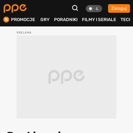
Zaloguj
ierdź
PROMOCJE
GRY
PORADNIKI
FILMY I SERIALE
TECH