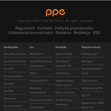
Copyright 2010-2026 by PPE.pl. All rights reserved.
Regulamin
Kontakt
Polityka prywatności
Ustawienia prywatności
Reklama
Redakcja
RSS
Ranking Gier
Gry
Poradniki
Polecane strony
Gry samochodowe
Wiedźmin 3
Ghost of Yotei
Premiery gier
Gry zręcznościowe
Mass Effect Edycja
Clair Obscur
Baza gier
Legendarna
Expedition 33
Gry FPP
Recenzje filmów i
GTA 5
AC Shadows
seriali
Gry przygodowe
Cyberpunk 2077
Kingdom Come
Testy sprzętu
Gry akcji
Deliverance 2
Red Dead
Najlepsze gry PS5
Gry RPG
Redemption 2
Gothic 1 Remake
BET.PL
Gry horror
The Last of Us Part 1
AC Black Flag
Najlepsze gry XBOX
Resynced
Gry symulatory
Uncharted 4
Series S i X