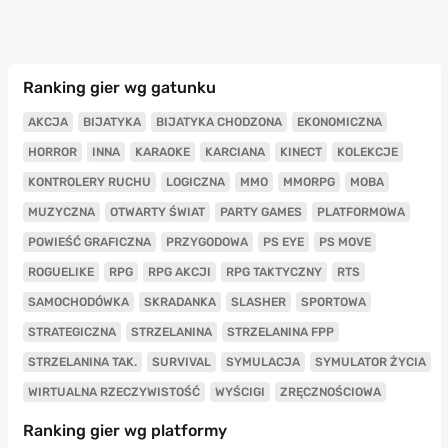
Ranking gier wg gatunku
AKCJA
BIJATYKA
BIJATYKA CHODZONA
EKONOMICZNA
HORROR
INNA
KARAOKE
KARCIANA
KINECT
KOLEKCJE
KONTROLERY RUCHU
LOGICZNA
MMO
MMORPG
MOBA
MUZYCZNA
OTWARTY ŚWIAT
PARTY GAMES
PLATFORMOWA
POWIEŚĆ GRAFICZNA
PRZYGODOWA
PS EYE
PS MOVE
ROGUELIKE
RPG
RPG AKCJI
RPG TAKTYCZNY
RTS
SAMOCHODÓWKA
SKRADANKA
SLASHER
SPORTOWA
STRATEGICZNA
STRZELANINA
STRZELANINA FPP
STRZELANINA TAK.
SURVIVAL
SYMULACJA
SYMULATOR ŻYCIA
WIRTUALNA RZECZYWISTOŚĆ
WYŚCIGI
ZRĘCZNOŚCIOWA
Ranking gier wg platformy