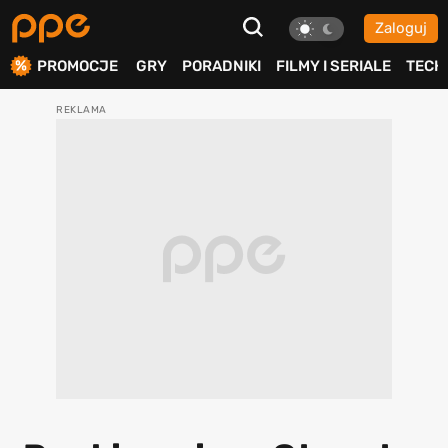
Zaloguj
ierdź
PROMOCJE
GRY
PORADNIKI
FILMY I SERIALE
TECH