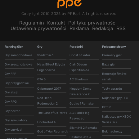
Copyright 2010-2026 by PPE.pl. All rights reserved.
Regulamin
Kontakt
Polityka prywatności
Ustawienia prywatności
Reklama
Redakcja
RSS
Ranking Gier
Gry
Poradniki
Polecane strony
Gry samochodowe
Wiedźmin 3
Ghost of Yotei
Premiery gier
Gry zręcznościowe
Mass Effect Edycja
Clair Obscur
Baza gier
Legendarna
Expedition 33
Gry FPP
Recenzje filmów i
GTA 5
AC Shadows
seriali
Gry przygodowe
Cyberpunk 2077
Kingdom Come
Testy sprzętu
Gry akcji
Deliverance 2
Red Dead
Najlepsze gry PS5
Gry RPG
Redemption 2
Gothic 1 Remake
BET.PL
Gry horror
The Last of Us Part 1
AC Black Flag
Najlepsze gry XBOX
Resynced
Gry symulatory
Uncharted 4
Series S i X
Silent Hill 2 Remake
Gry survival
God of War Ragnarok
Bukmacherzy
Baldurs Gate 3