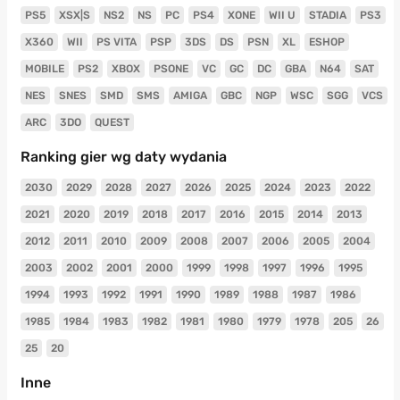
PS5
XSX|S
NS2
NS
PC
PS4
XONE
WII U
STADIA
PS3
X360
WII
PS VITA
PSP
3DS
DS
PSN
XL
ESHOP
MOBILE
PS2
XBOX
PSONE
VC
GC
DC
GBA
N64
SAT
NES
SNES
SMD
SMS
AMIGA
GBC
NGP
WSC
SGG
VCS
ARC
3DO
QUEST
Ranking gier wg daty wydania
2030
2029
2028
2027
2026
2025
2024
2023
2022
2021
2020
2019
2018
2017
2016
2015
2014
2013
2012
2011
2010
2009
2008
2007
2006
2005
2004
2003
2002
2001
2000
1999
1998
1997
1996
1995
1994
1993
1992
1991
1990
1989
1988
1987
1986
1985
1984
1983
1982
1981
1980
1979
1978
205
26
25
20
Inne