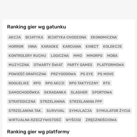
Ranking gier wg gatunku
AKCJA
BIJATYKA
BIJATYKA CHODZONA
EKONOMICZNA
HORROR
INNA
KARAOKE
KARCIANA
KINECT
KOLEKCJE
KONTROLERY RUCHU
LOGICZNA
MMO
MMORPG
MOBA
MUZYCZNA
OTWARTY ŚWIAT
PARTY GAMES
PLATFORMOWA
POWIEŚĆ GRAFICZNA
PRZYGODOWA
PS EYE
PS MOVE
ROGUELIKE
RPG
RPG AKCJI
RPG TAKTYCZNY
RTS
SAMOCHODÓWKA
SKRADANKA
SLASHER
SPORTOWA
STRATEGICZNA
STRZELANINA
STRZELANINA FPP
STRZELANINA TAK.
SURVIVAL
SYMULACJA
SYMULATOR ŻYCIA
WIRTUALNA RZECZYWISTOŚĆ
WYŚCIGI
ZRĘCZNOŚCIOWA
Ranking gier wg platformy