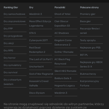
Ranking Gier
Gry
Poradniki
Polecane strony
Gry samochodowe
Wiedźmin 3
Ghost of Yotei
Premiery gier
Gry zręcznościowe
Mass Effect Edycja
Clair Obscur
Baza gier
Legendarna
Expedition 33
Gry FPP
Recenzje filmów i
GTA 5
AC Shadows
seriali
Gry przygodowe
Cyberpunk 2077
Kingdom Come
Testy sprzętu
Gry akcji
Deliverance 2
Red Dead
Najlepsze gry PS5
Gry RPG
Redemption 2
Gothic 1 Remake
BET.PL
Gry horror
The Last of Us Part 1
AC Black Flag
Najlepsze gry XBOX
Resynced
Gry symulatory
Uncharted 4
Series S i X
Silent Hill 2 Remake
Gry survival
God of War Ragnarok
Bukmacherzy
Baldurs Gate 3
Gry z otwartym
Assassin's Creed
Kod promocyjny
światem
Valhalla
Hogwarts Legacy
Fortuna
Disco Elysium
Wiedźmin 3
Na stronie mogą znajdować się odnośniki do witryn partnerów, którzy
wspierają jej działalność poprzez dzielenie się zyskiem ze