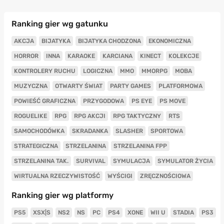
Ranking gier wg gatunku
AKCJA
BIJATYKA
BIJATYKA CHODZONA
EKONOMICZNA
HORROR
INNA
KARAOKE
KARCIANA
KINECT
KOLEKCJE
KONTROLERY RUCHU
LOGICZNA
MMO
MMORPG
MOBA
MUZYCZNA
OTWARTY ŚWIAT
PARTY GAMES
PLATFORMOWA
POWIEŚĆ GRAFICZNA
PRZYGODOWA
PS EYE
PS MOVE
ROGUELIKE
RPG
RPG AKCJI
RPG TAKTYCZNY
RTS
SAMOCHODÓWKA
SKRADANKA
SLASHER
SPORTOWA
STRATEGICZNA
STRZELANINA
STRZELANINA FPP
STRZELANINA TAK.
SURVIVAL
SYMULACJA
SYMULATOR ŻYCIA
WIRTUALNA RZECZYWISTOŚĆ
WYŚCIGI
ZRĘCZNOŚCIOWA
Ranking gier wg platformy
PS5
XSX|S
NS2
NS
PC
PS4
XONE
WII U
STADIA
PS3