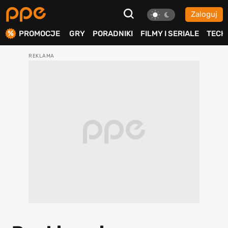
Zaloguj
ierdź
PROMOCJE
GRY
PORADNIKI
FILMY I SERIALE
TECH