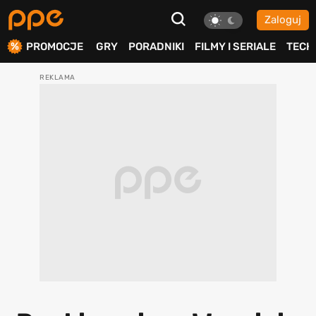
Zaloguj
ierdź
PROMOCJE
GRY
PORADNIKI
FILMY I SERIALE
TECH