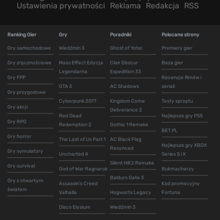
Ustawienia prywatności
Reklama
Redakcja
RSS
Ranking Gier
Gry
Poradniki
Polecane strony
Gry samochodowe
Wiedźmin 3
Ghost of Yotei
Premiery gier
Gry zręcznościowe
Mass Effect Edycja
Clair Obscur
Baza gier
Legendarna
Expedition 33
Gry FPP
Recenzje filmów i
GTA 5
AC Shadows
seriali
Gry przygodowe
Cyberpunk 2077
Kingdom Come
Testy sprzętu
Gry akcji
Deliverance 2
Red Dead
Najlepsze gry PS5
Gry RPG
Redemption 2
Gothic 1 Remake
BET.PL
Gry horror
The Last of Us Part 1
AC Black Flag
Najlepsze gry XBOX
Resynced
Gry symulatory
Uncharted 4
Series S i X
Silent Hill 2 Remake
Gry survival
God of War Ragnarok
Bukmacherzy
Baldurs Gate 3
Gry z otwartym
Assassin's Creed
Kod promocyjny
światem
Valhalla
Hogwarts Legacy
Fortuna
Disco Elysium
Wiedźmin 3