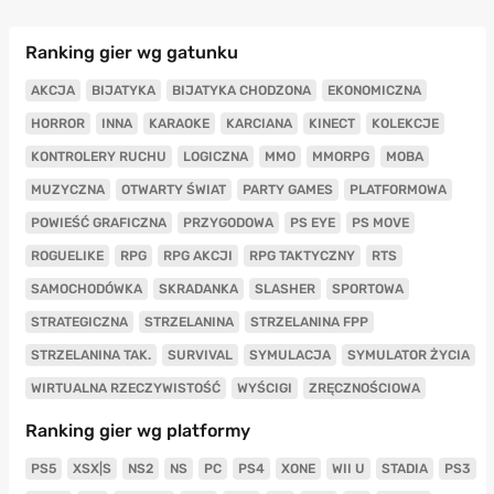
Ranking gier wg gatunku
AKCJA
BIJATYKA
BIJATYKA CHODZONA
EKONOMICZNA
HORROR
INNA
KARAOKE
KARCIANA
KINECT
KOLEKCJE
KONTROLERY RUCHU
LOGICZNA
MMO
MMORPG
MOBA
MUZYCZNA
OTWARTY ŚWIAT
PARTY GAMES
PLATFORMOWA
POWIEŚĆ GRAFICZNA
PRZYGODOWA
PS EYE
PS MOVE
ROGUELIKE
RPG
RPG AKCJI
RPG TAKTYCZNY
RTS
SAMOCHODÓWKA
SKRADANKA
SLASHER
SPORTOWA
STRATEGICZNA
STRZELANINA
STRZELANINA FPP
STRZELANINA TAK.
SURVIVAL
SYMULACJA
SYMULATOR ŻYCIA
WIRTUALNA RZECZYWISTOŚĆ
WYŚCIGI
ZRĘCZNOŚCIOWA
Ranking gier wg platformy
PS5
XSX|S
NS2
NS
PC
PS4
XONE
WII U
STADIA
PS3