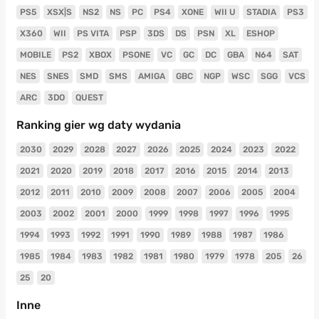
PS5
XSX|S
NS2
NS
PC
PS4
XONE
WII U
STADIA
PS3
X360
WII
PS VITA
PSP
3DS
DS
PSN
XL
ESHOP
MOBILE
PS2
XBOX
PSONE
VC
GC
DC
GBA
N64
SAT
NES
SNES
SMD
SMS
AMIGA
GBC
NGP
WSC
SGG
VCS
ARC
3DO
QUEST
Ranking gier wg daty wydania
2030
2029
2028
2027
2026
2025
2024
2023
2022
2021
2020
2019
2018
2017
2016
2015
2014
2013
2012
2011
2010
2009
2008
2007
2006
2005
2004
2003
2002
2001
2000
1999
1998
1997
1996
1995
1994
1993
1992
1991
1990
1989
1988
1987
1986
1985
1984
1983
1982
1981
1980
1979
1978
205
26
25
20
Inne