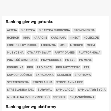
Ranking gier wg gatunku
AKCJA
BIJATYKA
BIJATYKA CHODZONA
EKONOMICZNA
HORROR
INNA
KARAOKE
KARCIANA
KINECT
KOLEKCJE
KONTROLERY RUCHU
LOGICZNA
MMO
MMORPG
MOBA
MUZYCZNA
OTWARTY ŚWIAT
PARTY GAMES
PLATFORMOWA
POWIEŚĆ GRAFICZNA
PRZYGODOWA
PS EYE
PS MOVE
ROGUELIKE
RPG
RPG AKCJI
RPG TAKTYCZNY
RTS
SAMOCHODÓWKA
SKRADANKA
SLASHER
SPORTOWA
STRATEGICZNA
STRZELANINA
STRZELANINA FPP
STRZELANINA TAK.
SURVIVAL
SYMULACJA
SYMULATOR ŻYCIA
WIRTUALNA RZECZYWISTOŚĆ
WYŚCIGI
ZRĘCZNOŚCIOWA
Ranking gier wg platformy