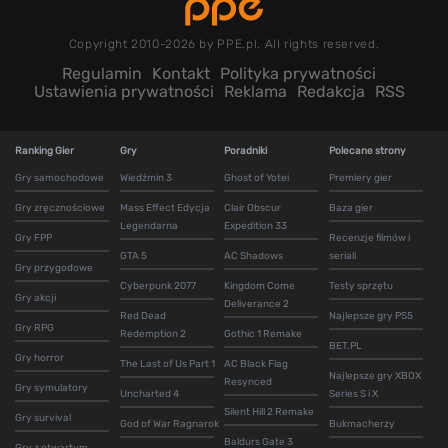
Copyright 2010-2026 by PPE.pl. All rights reserved.
Regulamin
Kontakt
Polityka prywatności
Ustawienia prywatności
Reklama
Redakcja
RSS
Ranking Gier
Gry
Poradniki
Polecane strony
Gry samochodowe
Wiedźmin 3
Ghost of Yotei
Premiery gier
Gry zręcznościowe
Mass Effect Edycja
Clair Obscur
Baza gier
Legendarna
Expedition 33
Gry FPP
Recenzje filmów i
GTA 5
AC Shadows
seriali
Gry przygodowe
Cyberpunk 2077
Kingdom Come
Testy sprzętu
Gry akcji
Deliverance 2
Red Dead
Najlepsze gry PS5
Gry RPG
Redemption 2
Gothic 1 Remake
BET.PL
Gry horror
The Last of Us Part 1
AC Black Flag
Najlepsze gry XBOX
Resynced
Gry symulatory
Uncharted 4
Series S i X
Silent Hill 2 Remake
Gry survival
God of War Ragnarok
Bukmacherzy
Baldurs Gate 3