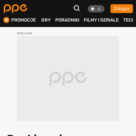
Zaloguj
ierdź
PROMOCJE
GRY
PORADNIKI
FILMY I SERIALE
TECH