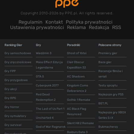
Copyright 2010-2026 by PPE.pl. All rights reserved.
Regulamin
Kontakt
Polityka prywatności
Ustawienia prywatności
Reklama
Redakcja
RSS
Ranking Gier
Gry
Poradniki
Polecane strony
Gry samochodowe
Wiedźmin 3
Ghost of Yotei
Premiery gier
Gry zręcznościowe
Mass Effect Edycja
Clair Obscur
Baza gier
Legendarna
Expedition 33
Gry FPP
Recenzje filmów i
GTA 5
AC Shadows
seriali
Gry przygodowe
Cyberpunk 2077
Kingdom Come
Testy sprzętu
Gry akcji
Deliverance 2
Red Dead
Najlepsze gry PS5
Gry RPG
Redemption 2
Gothic 1 Remake
BET.PL
Gry horror
The Last of Us Part 1
AC Black Flag
Najlepsze gry XBOX
Resynced
Gry symulatory
Uncharted 4
Series S i X
Silent Hill 2 Remake
Gry survival
God of War Ragnarok
Bukmacherzy
Baldurs Gate 3