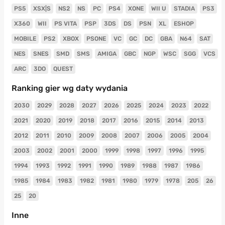
PS5
XSX|S
NS2
NS
PC
PS4
XONE
WII U
STADIA
PS3
X360
WII
PS VITA
PSP
3DS
DS
PSN
XL
ESHOP
MOBILE
PS2
XBOX
PSONE
VC
GC
DC
GBA
N64
SAT
NES
SNES
SMD
SMS
AMIGA
GBC
NGP
WSC
SGG
VCS
ARC
3DO
QUEST
Ranking gier wg daty wydania
2030
2029
2028
2027
2026
2025
2024
2023
2022
2021
2020
2019
2018
2017
2016
2015
2014
2013
2012
2011
2010
2009
2008
2007
2006
2005
2004
2003
2002
2001
2000
1999
1998
1997
1996
1995
1994
1993
1992
1991
1990
1989
1988
1987
1986
1985
1984
1983
1982
1981
1980
1979
1978
205
26
25
20
Inne