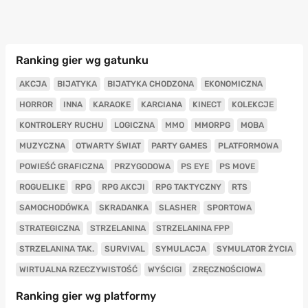
Ranking gier wg gatunku
AKCJA
BIJATYKA
BIJATYKA CHODZONA
EKONOMICZNA
HORROR
INNA
KARAOKE
KARCIANA
KINECT
KOLEKCJE
KONTROLERY RUCHU
LOGICZNA
MMO
MMORPG
MOBA
MUZYCZNA
OTWARTY ŚWIAT
PARTY GAMES
PLATFORMOWA
POWIEŚĆ GRAFICZNA
PRZYGODOWA
PS EYE
PS MOVE
ROGUELIKE
RPG
RPG AKCJI
RPG TAKTYCZNY
RTS
SAMOCHODÓWKA
SKRADANKA
SLASHER
SPORTOWA
STRATEGICZNA
STRZELANINA
STRZELANINA FPP
STRZELANINA TAK.
SURVIVAL
SYMULACJA
SYMULATOR ŻYCIA
WIRTUALNA RZECZYWISTOŚĆ
WYŚCIGI
ZRĘCZNOŚCIOWA
Ranking gier wg platformy