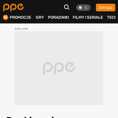
Zaloguj
ierdź
PROMOCJE
GRY
PORADNIKI
FILMY I SERIALE
TECH