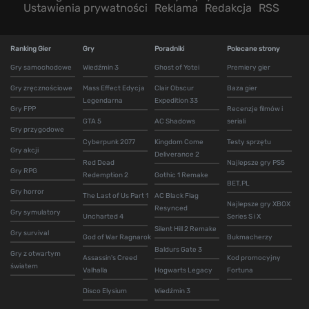
Ustawienia prywatności
Reklama
Redakcja
RSS
Ranking Gier
Gry
Poradniki
Polecane strony
Gry samochodowe
Wiedźmin 3
Ghost of Yotei
Premiery gier
Gry zręcznościowe
Mass Effect Edycja
Clair Obscur
Baza gier
Legendarna
Expedition 33
Gry FPP
Recenzje filmów i
GTA 5
AC Shadows
seriali
Gry przygodowe
Cyberpunk 2077
Kingdom Come
Testy sprzętu
Gry akcji
Deliverance 2
Red Dead
Najlepsze gry PS5
Gry RPG
Redemption 2
Gothic 1 Remake
BET.PL
Gry horror
The Last of Us Part 1
AC Black Flag
Najlepsze gry XBOX
Resynced
Gry symulatory
Uncharted 4
Series S i X
Silent Hill 2 Remake
Gry survival
God of War Ragnarok
Bukmacherzy
Baldurs Gate 3
Gry z otwartym
Assassin's Creed
Kod promocyjny
światem
Valhalla
Hogwarts Legacy
Fortuna
Disco Elysium
Wiedźmin 3