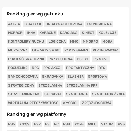
Ranking gier wg gatunku
AKCJA
BIJATYKA
BIJATYKA CHODZONA
EKONOMICZNA
HORROR
INNA
KARAOKE
KARCIANA
KINECT
KOLEKCJE
KONTROLERY RUCHU
LOGICZNA
MMO
MMORPG
MOBA
MUZYCZNA
OTWARTY ŚWIAT
PARTY GAMES
PLATFORMOWA
POWIEŚĆ GRAFICZNA
PRZYGODOWA
PS EYE
PS MOVE
ROGUELIKE
RPG
RPG AKCJI
RPG TAKTYCZNY
RTS
SAMOCHODÓWKA
SKRADANKA
SLASHER
SPORTOWA
STRATEGICZNA
STRZELANINA
STRZELANINA FPP
STRZELANINA TAK.
SURVIVAL
SYMULACJA
SYMULATOR ŻYCIA
WIRTUALNA RZECZYWISTOŚĆ
WYŚCIGI
ZRĘCZNOŚCIOWA
Ranking gier wg platformy
PS5
XSX|S
NS2
NS
PC
PS4
XONE
WII U
STADIA
PS3