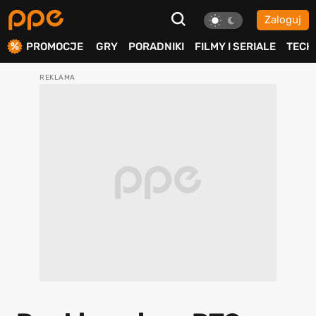
Zaloguj
ierdź
PROMOCJE
GRY
PORADNIKI
FILMY I SERIALE
TECH